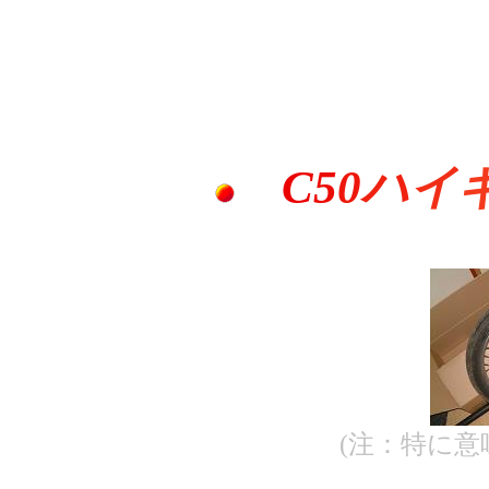
C
5
0
ハ
イ
(注：特に意