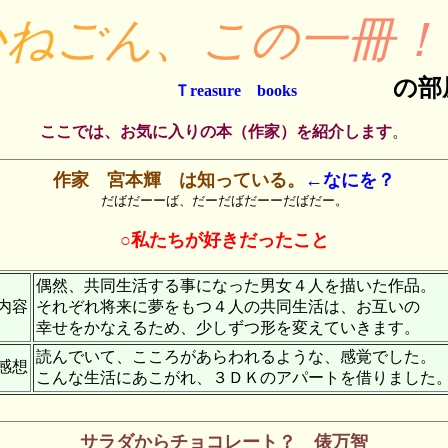
か
ね
ご
ん
、
こ
の
一
冊
！
の部
Ｔreasure books
ここでは、お気に入りの本（作家）を紹介します
。
作家 宮本輝 は知っている。
←なにを？
だばだーーば、だーだばだーーだばだー。
○私たちが好きだったこと
偶然、共同生活する事になった男女４人を描いた作品。
内容
それぞれ将来に夢をもつ４人の共同生活は、お互いの
幸せをかなえるため、少しずつ形を変えていきます。
読んでいて、こころがあらわれるような、感覚でした。
感想
こんな生活にあこがれ、３ＤＫのアパートを借りました
サラダからチョコレート？ 俵万智