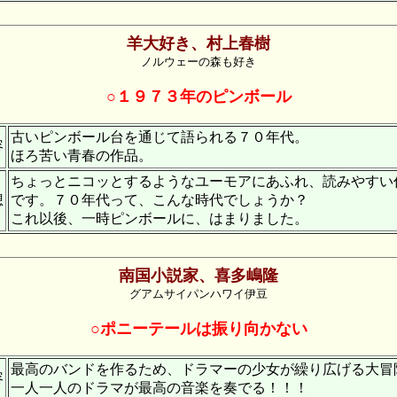
羊大好き、村上春樹
ノルウェーの森も好き
○１９７３年のピンボール
古いピンボール台を通じて語られる７０年代。
容
ほろ苦い青春の作品。
ちょっとニコッとするようなユーモアにあふれ、読みやすい
想
です。７０年代って、こんな時代でしょうか？
これ以後、一時ピンボールに、はまりました。
南国小説家、喜多嶋隆
グアムサイパンハワイ伊豆
○ポニーテールは振り向かない
最高のバンドを作るため、ドラマーの少女が繰り広げる大冒
容
一人一人のドラマが最高の音楽を奏でる！！！