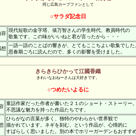
同じ広島カープファンとして
○サラダ記念日
現代短歌の金字塔、俵万智さんの学生時代、教員時代の
内容
歌集です。この味がいいねと君が言ったから・・・
一語一語のことばの響きが、とてもここちよい歌集でした
感想
思春期ごろに読んだので、多くの影響を受けました。
きらきらひかって江國香織
きれいなおねーさんは大好きです。
○つめたいよるに
童話作家だった作者が書いた２１のショート・ストーリー
容
不思議な魅力を持った作品たちです。
ひらがなの言葉が多く、独特のやわらかい世界観で
想
描かれています。ネギを刻む、という作品が、心情的に
すばらしく思いました。別の本でホリーガーデンもおすす