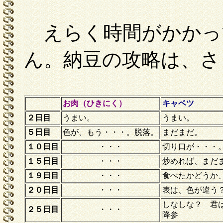
えらく時間がかかっ
ん。納豆の攻略は、さ
お肉（ひきにく）
キャベツ
２日目
うまい。
うまい。
５日目
色が、もう・・・。脱落。
まだまだ。
１０日目
・・・
切り口が・・・
１５日目
・・・
炒めれば、まだ
１９日目
・・・
食べたかどうか
２０日目
・・・
表は、色が違う
しなしな？ 君
２５日目
・・・
降参