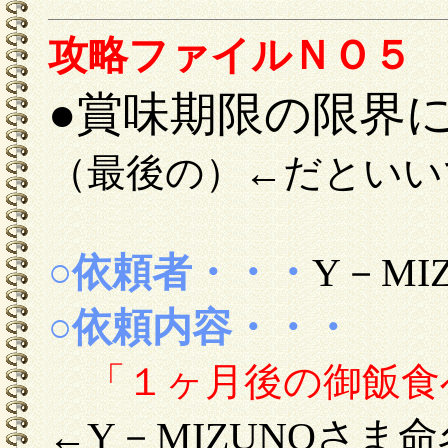
攻略ファイルＮＯ５
●賞味期限の限界
（最後の）←だといい
○依頼者・・・
Y－MI
○依頼内容・・・
「１ヶ月後の御飯食べ
Y－MIZUNOさま命
←