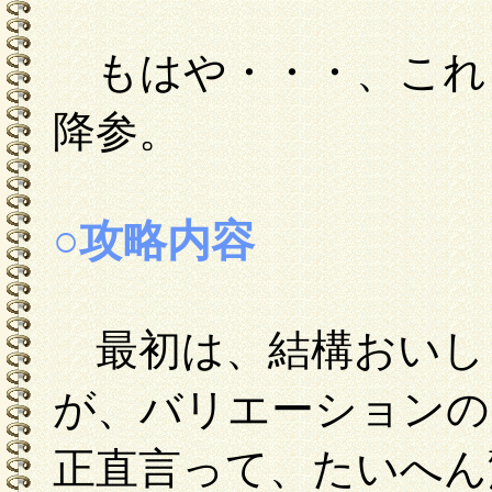
もはや・・・、これ
降参。
○攻略内容
最初は、結構おいし
が、バリエーションの
正直言って、たいへん