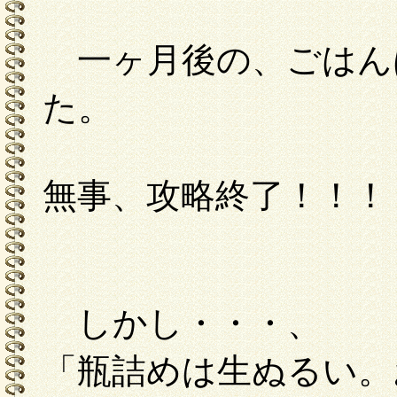
一ヶ月後の、ごはん
た。
無事、攻略終了！！！
しかし・・・、
「瓶詰めは生ぬるい。