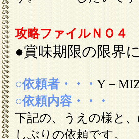
攻略ファイルＮＯ４
●賞味期限の限界
○依頼者・・・
Y－MI
○依頼内容・・・
下記の、うえの様と、
しぶりの依頼です。