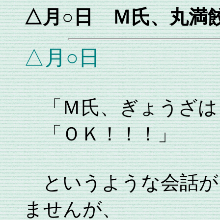
△月○日 Ｍ氏、丸満
△月○日
「Ｍ氏、ぎょうざは
「ＯＫ！！！」
というような会話が
ませんが、