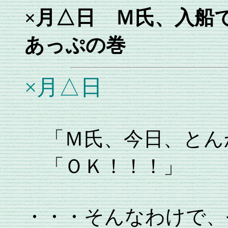
×月△日 Ｍ氏、入船
あっぷの巻
×月△日
「Ｍ氏、今日、とん
「ＯＫ！！！」
・・・そんなわけで、