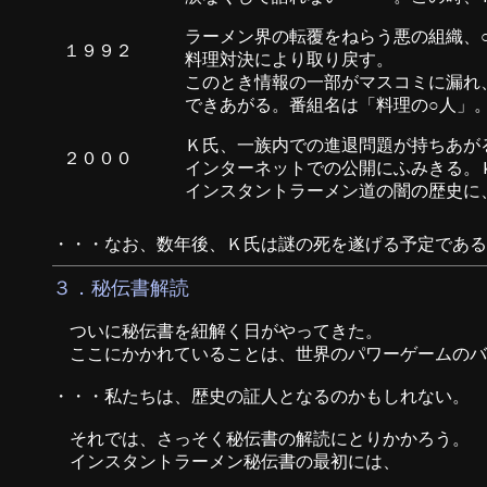
ラーメン界の転覆をねらう悪の組織、
１９９２
料理対決により取り戻す。
このとき情報の一部がマスコミに漏れ
できあがる。番組名は「料理の○人」
Ｋ氏、一族内での進退問題が持ちあが
２０００
インターネットでの公開にふみきる。
インスタントラーメン道の闇の歴史に
・・・なお、数年後、Ｋ氏は謎の死を遂げる予定である
３．秘伝書解読
ついに秘伝書を紐解く日がやってきた。
ここにかかれていることは、世界のパワーゲームのバ
・・・私たちは、歴史の証人となるのかもしれない。
それでは、さっそく秘伝書の解読にとりかかろう。
インスタントラーメン秘伝書の最初には、