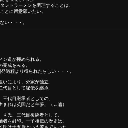
タントラーメンを調理することは、
ことに留意願いたい。
ない・・・。
メン道が極められる。
の完成をみる。
開発過程より得られたらしい・・・。
違いにより、分家が独立。
二代目として秘伝を継承。
、三代目継承者としての、
生まれは英国だと主張。（←嘘）
。Ｋ氏、三代目後継者として、
補者を封印。一子相伝の歴史は、
Ｋ氏は十五歳という若さであった。