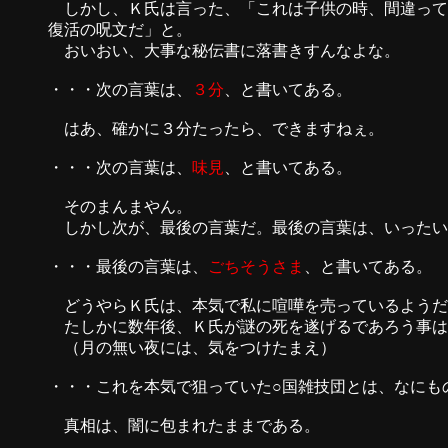
しかし、Ｋ氏は言った、「これは子供の時、間違って
復活の呪文だ」と。
おいおい、大事な秘伝書に落書きすんなよな。
・・・次の言葉は、
３分
、と書いてある。
はあ、確かに３分たったら、できますねぇ。
・・・次の言葉は、
味見
、と書いてある。
そのまんまやん。
しかし次が、最後の言葉だ。最後の言葉は、いったい
・・・最後の言葉は、
ごちそうさま
、と書いてある。
どうやらＫ氏は、本気で私に喧嘩を売っているようだ
たしかに数年後、Ｋ氏が謎の死を遂げるであろう事は
（月の無い夜には、気をつけたまえ）
・・・これを本気で狙っていた○国雑技団とは、なにも
真相は、闇に包まれたままである。