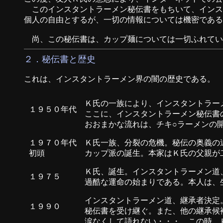
このインスタントラーメン秘伝書をもちいて、インス
個人の自由とするが、一切の情報については機密である
尚、この秘伝書は、カップ麺については一切ふれてい
２．秘伝書と歴史
これは、インスタントラーメン界の闇の歴史である。
Ｋ氏の一族により、インスタントラー
１９５０年代
ここに、インスタントラーメン秘伝書
おおまかな流れは、チキ○ラーメンの
１９７０年代
Ｋ氏一族、分裂の危機。秘伝の奥義の
初頭
カップ派の誕生。本家はＫ氏の父親が
Ｋ氏、誕生。インスタントラーメン道
１９７５
過酷な運命の始まりである。本人は、
インスタントラーメン道、継承者決定
１９９０
秘伝書を受け継ぐ。また、他の継承候
涙なくして語れない・・・。この時、