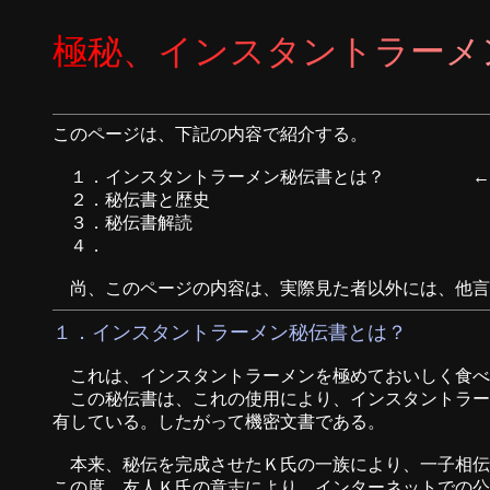
極
秘
、
イ
ン
ス
タ
ン
ト
ラ
ー
メ
Noodlema
このページは、下記の内容で紹介する。
１．インスタントラーメン秘伝書とは？ ←初
２．秘伝書と歴史
３．秘伝書解読
４．
尚、このページの内容は、実際見た者以外には、他言
１．インスタントラーメン秘伝書とは？
これは、インスタントラーメンを極めておいしく食べ
この秘伝書は、これの使用により、インスタントラー
有している。したがって機密文書である。
本来、秘伝を完成させたＫ氏の一族により、一子相伝
この度、友人Ｋ氏の意志により、インターネットでの公