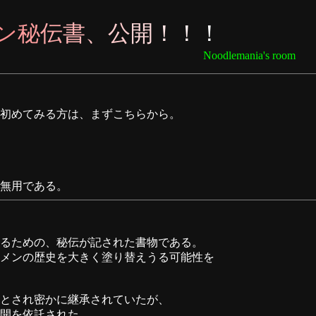
ン
秘
伝
書
、
公
開
！
！
！
nia's room
めてみる方は、まずこちらから。
無用である。
るための、秘伝が記された書物である。
メンの歴史を大きく塗り替えうる可能性を
とされ密かに継承されていたが、
開を依託された。