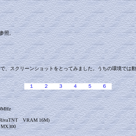
を参照。
見る機会があったので、スクリーンショットをとってみました。うちの
１
２
３
４
５
６
50MHz
 (RivaTNT VRAM 16M)
d MX300