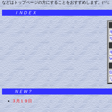
などはトップページの方にすることをおすすめします。(^^;;
ＩＮＤＥＸ
W
ＮＥＷ？
３月１９日