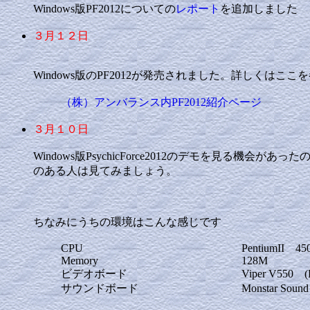
Windows版PF2012についての
レポート
を追加しました
３月１２日
Windows版のPF2012が発売されました。詳しくはここ
（株）アンバランス内PF2012紹介ページ
３月１０日
Windows版PsychicForce2012のデモを
のある人は見てみましょう。
ちなみにうちの環境はこんな感じです
CPU
PentiumII 4
Memory
128M
ビデオボード
Viper V550
サウンドボード
Monstar Soun