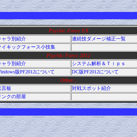
Psychic Force EX
キャラ別紹介
連続技ダメージ補正一覧
サイキックフォース小技集
Psychic Force 2012
キャラ別紹介
システム解析＆Ｔｉｐｓ
indows版PF2012について
DC版PF2012について
Other...
伝言板
対戦スポット紹介
リンクの部屋