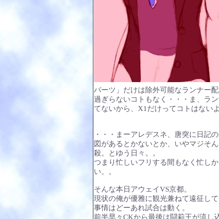
パーツ」だけは除外可能なランナー配
過ぎらないコトもなく・・・ま、ラン
てないから、X1だけってコトはない
・・・まーアレデスネ、唐突に日記の
図があるとかないとか、いやマジそん
殺。とゆう日々。。
つまり忙しいフリする間もなく忙しか
い。。
そんな本日アウェイVS京都。
現状の俺が優雅に観光兼ねて遠征して
事情はどーあれ試合は動く。
前半早々CKから最後は闘莉王が流し