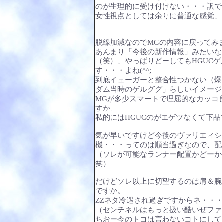
のが生理的に受け付けない・・・訳で
女性視点としては余りに普通な感覚、
脱線加減なのでMGの内容に戻ってみ
あんまり「今後の新作情報」みたいな
（笑）、やっぱりどーしてもHGUC
す・・・よね(^^;
到底イェーガーと整合性つかない（爆
ダム当時のゲルググ」らしいイメージ
MGが多少スマートで理屈的なカッコ
すか。
私的にはHGUCのがエゲツなくて下
気が早いですけど今後のヴァリエィシ
機・・・ってのは順当過ぎなので、配
（ソレが可能なランナー配置かどーか
笑）
だけどソレ以上に切望するのは肩＆腕
ですか。
ΖΖネタ冷遇され過ぎですからネ・・
（センチネルはもっと扱い酷いぜファ
ちおー今のトコは言わないコトにして