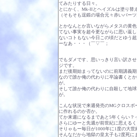
てみたりする日々。
とにかく、Mk-IIとヘイズルは塗り
（そもそも逞鍛の場合元々赤いパーツ
とかなんとか言いながらメタスの黄色
てない事実を超今更ながらに思い返し
ないコトもない今日この頃だとゆう超
ーなあ・・・（￣▽￣；
でもダメです、思いっきり言い訳させ
ジです。
まだ後期始まってないのに前期講義期
なので誰か俺の代わりに卒論書くとか
が。
そして誰か俺の代わりに自殺して地球
が。
こんな状況で来週発売のMGクロスボ
に作れるのか否か。
てか来週になるまであと5年くらい？
さらにゆーと先週が前世紀に思えるく
そりゃもー毎日が1000年に1度の大
そんなだから地獄の皇太子も2度死に