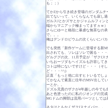
も；；）
てかΖから引き続き登場のガンダムチー
出てないって、いくらなんでも寂し過
ガルスJとかズサとかジャムルフィン
端からマニアック極まってますヵｗ）
さらにゆーと格段に暴虐な無茶なの承知
で。。。
俺はデンドロビウムの次くらいにバカ
でも突然「新作ゲームに登場する新M
出されても、ソレはソレで困る・・・の
ゲルググの次、11月予定が「ザクI
いちおーヅダもヘイズルも許容してき
コトは特にないですけど・・・（そし
ど・・・^^;)
正直「もっと他に出すヒトいるでしょ
てかなんで素直に往年のMSV出してい
ーとか。。
ドズル兄貴のザクが4年越しの今でも
あと色塗ったのに私のジオングの完成
MGドムの脚部は流用パーツとしては
ネタはともかくザクIスナイパー。。