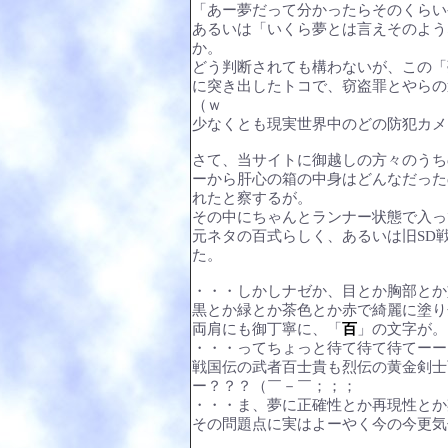
「あー夢だって分かったらそのくらい
あるいは「いくら夢とは言えそのよう
か。
どう判断されても構わないが、この「
に突き出したトコで、窃盗罪とやらの
（ｗ
少なくとも現実世界中のどの防犯カメ
さて、当サイトに御越しの方々のうち
ーから肝心の箱の中身はどんなだった
れたと察するが。
その中にちゃんとランナー状態で入っ
元ネタの百式らしく、あるいは旧SD
た。
・・・しかしナゼか、目とか胸部とか
黒とか緑とか茶色とか赤で綺麗に塗り
両肩にも御丁寧に、「
百
」の文字が。
・・・ってちょっと待て待て待てーー
戦国伝の武者百士貴も烈伝の黄金剣士
ー？？？（￣－￣；；；
・・・ま、夢に正確性とか再現性とか
その問題点に実はよーやく今の今更気