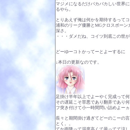
マジメになるだけバカバカしい世界に
るやら。
とりあえず俺は何かを期待するってコ
浦和のリーグ優勝とMGクロスボーン
深さ。
・・・ダメだね、コイツ到底この世が
どーゆーコトかってーとよーするに
↓本日の更新なのです。
足掛け半年以上でよーやく完成って何
その遅延こそ罪悪であり翻弄であり何
フ突き付けて小一時間問い詰めよーヵ
長々と期間掛け過ぎてどーのこーの言
とく。。
てか雨降って湿度高くて曇ってて涼し