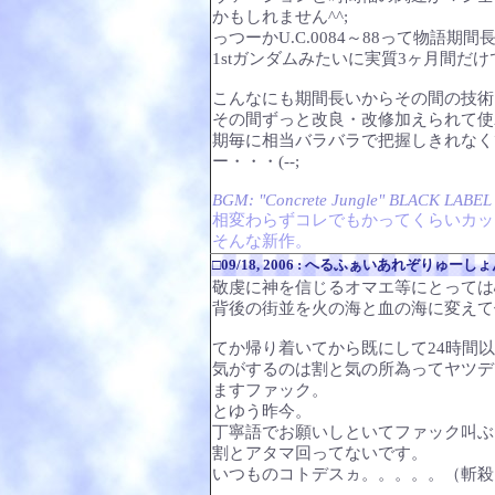
かもしれません^^;
っつーかU.C.0084～88って物語
1stガンダムみたいに実質3ヶ月間だ
こんなにも期間長いからその間の技術
その間ずっと改良・改修加えられて使
期毎に相当バラバラで把握しきれなく
ー・・・(--;
BGM: "Concrete Jungle" BLACK LABEL
相変わらずコレでもかってくらいカッ
そんな新作。
□09/18, 2006 : へるふぁいあれぞり
敬虔に神を信じるオマエ等にとっては
背後の街並を火の海と血の海に変えて
てか帰り着いてから既にして24時間
気がするのは割と気の所為ってヤツデ
ますファック。
とゆう昨今。
丁寧語でお願いしといてファック叫ぶ
割とアタマ回ってないです。
いつものコトデスヵ。。。。。（斬殺