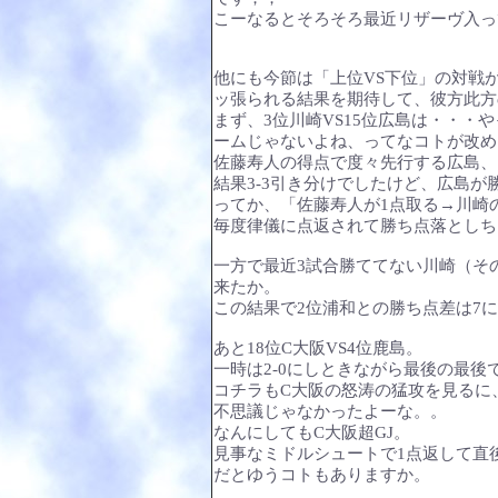
こーなるとそろそろ最近リザーヴ入っ
他にも今節は「上位VS下位」の対戦
ッ張られる結果を期待して、彼方此方
まず、3位川崎VS15位広島は・・・
ームじゃないよね、ってなコトが改め
佐藤寿人の得点で度々先行する広島、
結果3-3引き分けでしたけど、広島
ってか、「佐藤寿人が1点取る→川崎の
毎度律儀に点返されて勝ち点落としち
一方で最近3試合勝ててない川崎（そ
来たか。
この結果で2位浦和との勝ち点差は7
あと18位C大阪VS4位鹿島。
一時は2-0にしときながら最後の最
コチラもC大阪の怒涛の猛攻を見るに
不思議じゃなかったよーな。。
なんにしてもC大阪超GJ。
見事なミドルシュートで1点返して直
だとゆうコトもありますか。