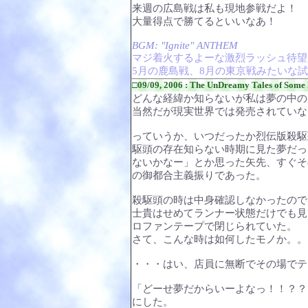
来週の広島戦は私も現地参戦だよ！
大量得点で勝てるといいなあ！
BGM: "Ignite" ANTHEM
マジ着火するよーな激烈ラッシュ待望
5月の鹿島戦、8月の東京戦みたいな
□09/09, 2006 : The UnDreamy Tales of Som
どんな経緯か知らないが私は夢の中の
当然だが現実世界では発売されていな
っていうか、いつだったか烈伝版殺駆
駆頭の存在知らない時期に見た夢だっ
ないかなー」とか思った矢先、すぐそ
の御都合主義振りであった。
殺駆頭の時は中身確認しなかったので
士貴はせめてランナー状態だけでも見
ロファンテープで閉じられていた。
さて、こんな時は如何したモノか。。
・・・はい、店員に無断でその場でテ
「どーせ夢だからいーよなっ！！？？
にした。