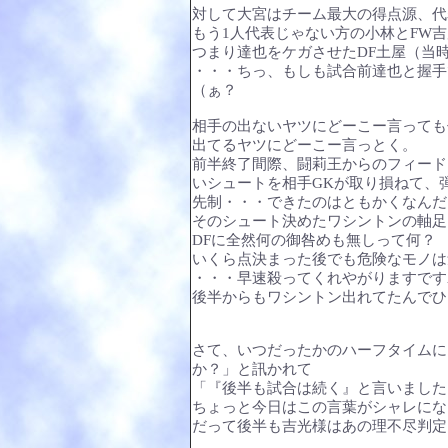
対して大宮はチーム最大の得点源、代
もう1人代表じゃない方の小林とFW
つまり達也をケガさせたDF土屋（当
・・・ちっ、もしも試合前達也と握手
（ぁ？
相手の出ないヤツにどーこー言っても
出てるヤツにどーこー言っとく。
前半終了間際、闘莉王からのフィード
いシュートを相手GKが取り損ねて、
先制・・・できたのはともかくなんだ
そのシュート決めたワシントンの軸足
DFに全然何の御咎めも無しって何？
いくら点決まった後でも危険なモノは
・・・早速殺ってくれやがりますです
後半からもワシントン出れてたんでひ
さて、いつだったかのハーフタイムに
か？」と訊かれて
「『後半も試合は続く』と言いました。」
ちょっと今日はこの言葉がシャレにな
だって後半も吉光様はあの理不尽判定