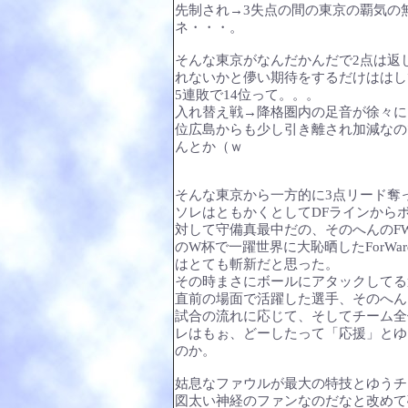
先制され→3失点の間の東京の覇気の
ネ・・・。
そんな東京がなんだかんだで2点は返
れないかと儚い期待をするだけははし
5連敗で14位って。。。
入れ替え戦→降格圏内の足音が徐々に
位広島からも少し引き離され加減なの
んとか（ｗ
そんな東京から一方的に3点リード奪
ソレはともかくとしてDFラインから
対して守備真最中だの、そのへんのF
のW杯で一躍世界に大恥晒したForW
はとても斬新だと思った。
その時まさにボールにアタックしてる
直前の場面で活躍した選手、そのへん
試合の流れに応じて、そしてチーム全
レはもぉ、どーしたって「応援」とゆ
のか。
姑息なファウルが最大の特技とゆうチ
図太い神経のファンなのだなと改めて