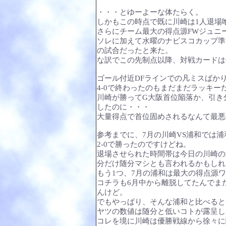
・・・とゆーよーな体たらく。
しかもこの時点で既に川崎は1人退場
さらにチーム最大の得点源FWジュニ
ソレに加えて水曜のナビスコカップ準
の試合だったと来た。
な訳でこの先制点以降、対戦カードは
ゴール付近DFラインでの凡ミスばか
4-0で終わったのもまだまだラッキ
川崎が勝ってG大阪首位陥落か、引き
したのに・・・
大量得点で首位固めされるなんて最悪
参考までに、7月の川崎VS浦和では
2-0で勝ったのですけどね。
退場させられた時間帯は今日の川崎の
分だけ随分マシとも言われるかもしれ
もう1つ、7月の浦和は最大の得点源
コチラも6月中から離脱してたんでま
んけど。
でもやっぱり、そんな浦和と比べると
ヤツの数値は随分と低いコトが露呈し
コレを境に川崎は優勝戦線から徐々に