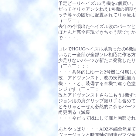
予定どーりヘイズル2号機を2個買い
だってそりゃアンタねえ1号機の初期
ッチ等々の随所に配置されてりゃ流用
（￣▽￣；
去年の今頃出たヘイズル改のパーツと
ほとんど完全再現できちゃう訳ですか
で・・・。
コレでHGUCヘイズル系買ったの6
いちおー全部が全部ソレ相応に作る方
少足りないパーツが新たに発覚したり
（￣△￣；；；
・・・具体的にゆーと2号機に付属し
改、アドヴァンスト、改の実戦配備カ
機・・・と、装備する全機で違う色塗
ンジです（￣－￣；
改とアドヴァンストさらにもう1機ず
ジョン用の肩グリップ握り手も含めて
とそりゃとーぜん必然的に余るパーツ
尚更困る（滅爆
・・・今だって既にして腕と胸部それ
あとやっぱり・・・AOZ本編全然見
ヴァージョンと時間軸の関連がマジ全