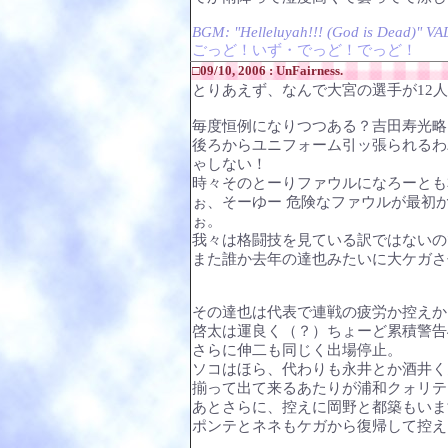
BGM: "Helleluyah!!! (God is Dead)" V
ごっど！いず・でっど！でっど！
□09/10, 2006 : UnFairness.
とりあえず、なんで大宮の選手が12
毎度恒例になりつつある？吉田寿光略
後ろからユニフォーム引ッ張られるわ
ゃしない！
時々そのとーりファウルになろーとも
ぉ、そーゆー 危険なファウルが最初
ぉ。
我々は格闘技を見ている訳ではないの
また誰か去年の達也みたいに大ケガさ
その達也は代表で連戦の疲労か控えか
啓太は運良く（？）ちょーど累積警告
さらに伸二も同じく出場停止。
ソコはほら、代わりも永井とか酒井く
揃って出て来るあたりが浦和クォリテ
あとさらに、控えに岡野と都築もいますよ
ポンテとネネもケガから復帰して控えに入