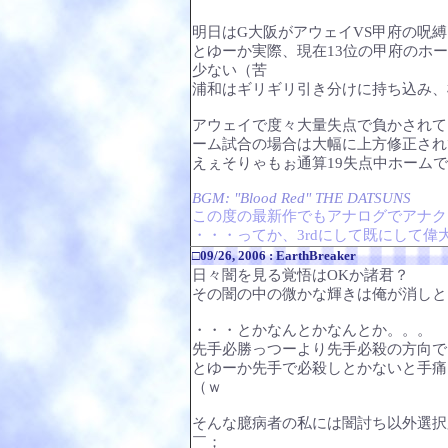
明日はG大阪がアウェイVS甲府の呪
とゆーか実際、現在13位の甲府のホ
少ない（苦
浦和はギリギリ引き分けに持ち込み、
アウェイで度々大量失点で負かされて
ーム試合の場合は大幅に上方修正され
えぇそりゃもぉ通算19失点中ホーム
BGM: "Blood Red" THE DATSUNS
この度の最新作でもアナログでアナク
・・・ってか、3rdにして既にして
□09/26, 2006 : EarthBreaker
日々闇を見る覚悟はOKか諸君？
その闇の中の微かな輝きは俺が消しと
・・・とかなんとかなんとか。。。
先手必勝っつーより先手必殺の方向で
とゆーか先手で必殺しとかないと手痛
（ｗ
そんな臆病者の私には闇討ち以外選択
￣；