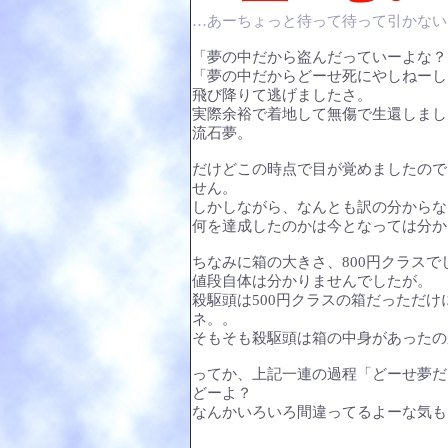
…あーちょっと待って待って引かない
「夢の中だから盗んだっていーよな？
「夢の中だからどーせ死にやしねーし
飛び降りて逃げましたさ。
実際余裕で着地して無傷で生還しまし
流石夢。
だけどこの時点で目が覚めましたので
せん。
しかしながら、なんとも訳の分からな
何を達成したのかは今となっては分か
ちなみに箱の大きさ、800円クラスで
値段自体は分かりませんでしたが。
殺駆頭は500円クラスの箱だっただ
ネ。。
そもそも殺駆頭は箱の中身があったの
ってか、上記一連の過程「どーせ夢だ
どーよ？
なんかいろいろ間違ってるよーな気も