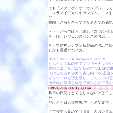
でも「スターゲイザーガンダム」って
「シラヌイアカツキガンダム」「スト
ど！
鬱陶しさ有り余ってダサ過ぎて心底気
・・・だってほら、誰も「ΖIIガンダ
そーゆーレヴェルのセンスのお話。。
そして結局ガンプラ新製品のお話で終
しかも長過ぎだバカ。
BGM: "Amongst The Ruins" VADER
なんとなく私の中でマウザー氏は今や
先のミニアルバムで初めてVADER
ではこの曲も含めて実に約1/3の楽
ギターソロも冴え渡り、この曲での悲
曲全体が暴虐と殺意で満たされてるか
□09/24, 2006 : The Lying Liar
昨日の日記はとてもじゃないけど忙し
た。
だけど今日も無理矢理行くので覚悟し
さて寝ても覚めても悩ましきガンダムM