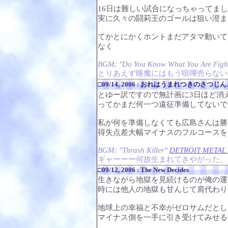
16日は難しい試合になっちゃってま
実に久々の闘莉王のゴールは狙い澄ま
てかとにかくホントまだアタマ動いて
なく
BGM: "Do You Know What You Are Fig
とりあえず睡魔にはもう喧嘩売らない
□09/14, 2006 : おれはうまれつきのさつじ
とゆー訳ですので無計画に3日ほど消
ってかまだ何一つ遠征準備してないで
私が何を準備しなくても広島さんは勝
得失点差大幅マイナスのフルコースを
BGM: "Thrash Killer"
DETROIT METAL 
ギャーーー何故生まれてきやがった。
□09/12, 2006 : The New Decides
生きながら地獄を見続けるのが俺の運
時には他人の地獄も甘んじて肩代わり
地球上の幸福と不幸がゼロサムだとし
マイナス側を一手に引き受けてみせる