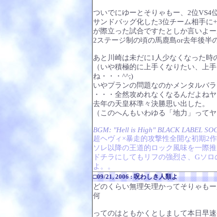
ついでにゆーとそりゃもー、2位VS4
サンドバッグ化した3位チーム相手に
が際立った試合ですたとしか言いよー
2ステージ制の頃の馬鹿島or去年後半
あと川崎は未だに1人少なくなった時
（いや積極的に上手くなりたい、上手
ね・・・^^;)
いやプランの問題なのかメンタルバラ
・・・全然攻めれなくなるんだよねヤ
去年の天皇杯準々決勝思い出した。
（このへんもいわゆる「地力」ってヤ
BGM: "Hell is High" BLACK LABEL SO
超ヘヴィ×暴走的攻撃性全開な初期2
ソレ以降の王道的ロック風味を一際推
ドチラにしてもリフの強烈さ、Gソロ
よ。。
□09/21, 2006 : 呪わしき人類よ
どのくらい無理矢理かってそりゃもー
何
ってのはともかくとしまして本日早速