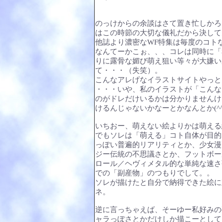
のっけからの余談はさて置き忙しかろ
はこの時節の大切な儀礼だから決して
他誌より濃密なWF特集は毎度のコト
なんてーかこぉ、、、コレは同時に「
りに露骨な媚び萌え狙い等々が大嫌い
て・・・（失笑）。
こんなアレげなイラストサイトやっと
・・・いや、私のイラストが「こんな
のがドレだけいるかは分かりませんけ
けるんじゃないかなーとかなんとか(^^
いちおー、萌えない絵よりかは萌える
でもソレは「萌える」コト自体が目的
っぽい普遍的リアリティとか、少女漫
ジー伝統の不思議さとか、フットボー
ロール／ヘヴィメタル的な単純な速さ
での「副産物」のつもりでして。。
ソレが描けたと自分で納得できた絵に
ネ。
逆に言っちゃえば、そーゆー私好みの
ャラっぽさとかだけしか描こーとして