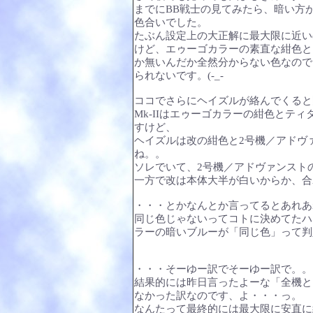
までにBB戦士の見てみたら、暗い方
色合いでした。
たぶん設定上の大正解に最大限に近い
けど、エゥーゴカラーの素直な紺色と
か無いんだか全然分からない色なので
られないです。(-_-
ココでさらにヘイズルが絡んでくると
Mk-IIはエゥーゴカラーの紺色とテ
すけど、
ヘイズルは改の紺色と2号機／アドヴ
ね。。
ソレでいて、2号機／アドヴァンスト
一方で改は本体大半が白いからか、合
・・・とかなんとか言ってるとあれあ
同じ色じゃないってコトに決めてたハズ
ラーの暗いブルーが「同じ色」って判定
・・・そーゆー訳でそーゆー訳で。。
結果的には昨日言ったよーな「全機と
なかった訳なのです、よ・・・っ。
なんたって最終的には最大限に安直に