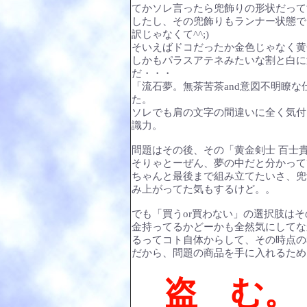
てかソレ言ったら兜飾りの形状だって
したし、その兜飾りもランナー状態で
訳じゃなくて^^;)
そいえばドコだったか金色じゃなく黄
しかもパラスアテネみたいな割と白に
だ・・・
「流石夢。無茶苦茶and意図不明瞭
た。
ソレでも肩の文字の間違いに全く気付
識力。
問題はその後、その「黄金剣士 百士
そりゃとーぜん、夢の中だと分かって
ちゃんと最後まで組み立てたいさ、兜
み上がってた気もするけど。。
でも「買うor買わない」の選択肢は
金持ってるかどーかも全然気にしてな
るってコト自体からして、その時点の
だから、問題の商品を手に入れるために
盗 む。