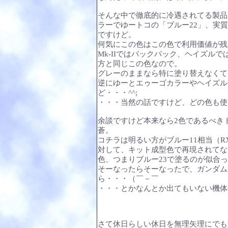
そんな中で徹底的に冷遇されてる製品
ラーでゆートコの「ブルー22」、実
ですけど。
何気にこの色はこの色で利用価値が残
Mk-IIではバックパック、ヘイズル
方と同じこの色なので。
グレーのままなら特に塗り替えなくて
逆にゆーとエゥーゴカラーやヘイズル
ど・・・^^;
・・・当然の話ですけど、どの色も使
余談ですけど本来なら2色であるべき
蒼。
コチラは明るい方がブルー11相当（R
対して、キット成型色で再現されてな
色、つまりブルー23で塗るのが似合
そーなったらそーなったで、ガンダムM
ら・・・（￣－￣
・・・とかなんとか出てもいない機体
さて休日らしい休日を無理矢理にでも