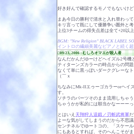
好き好んで確認するモノでもないけど
まあ今日の勝利で清水と入れ替わって
キリ言って既にして優勝争い圏外と考
上位3チームの得失点差は全て+20
BGM: "New Religion" BLACK LABEL S
イントロの繊細美麗なピアノと続く超
□09/23, 2006 : むしろオマエが殺人者
なんだかんだゆーけどヘイズル2号機と
ティターンズカラーの時点からの問題
なくて単に黒っぽいダークグレーなト
（￣ｘ
ちなみにMk-IIエゥーゴカラーor
す。
ソチラのパーツそのまま流用しちゃう
ちゃうかが私的には順当かなーーーって
とはいえ
天翔狩人逞鍛／刃斬武将軍
だ
よーな気がしてしまうのだから不思議
センチネルでゆートコの、「スケール
にもあるとすれば、そのへんこそがま