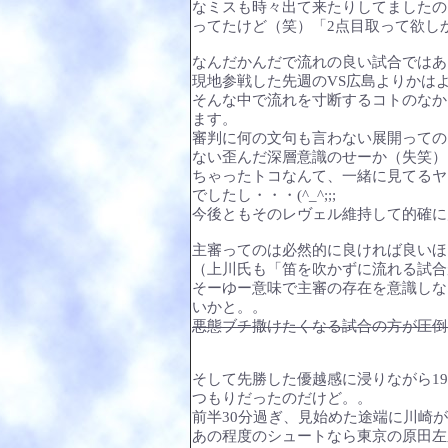
なミスも時々出て来たりしてましたの
ってたけど（笑）「2点目取って欲し
なんだかんだで流れの良い試合ではあ
現地参戦した先週のVS広島よりかは
そんな中で流れを寸断するコトのなか
ます。
審判に何の文句も言わない展開っての
ない歪んだ深層意識のせーか（失笑）
ちゃったトコなんて、一緒に見てるヤ
でしたし・・・(^_^;;;
今後ともそのレヴェル維持して的確に
主審ってのは必然的に良ければ良いほ
（上川氏も「笛を吹かずに流れる試合
そーゆー意味で主審の存在を意識しな
いかと。。
悪態ブチ撒けたくなる試合の方が圧倒
そして先勝した優越感に浸りながら19:
つもりだったのだけど。。
前半30分過ぎ、見始めた途端に川崎
あの程度のシュートなら東京の原田左