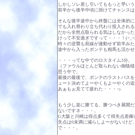
しかしソレ差し引いてももっと早いう
前半から後半中頃に掛けてチャンスは
そんな後半途中から終盤には全体的に
でも入れ替わり立ち代わり投入される
だから全然点取られる気はしなかった
けって不安過ぎですって・・・！(>_<;;
時々の逆襲も前線が連動せず前半みた
途中から入ったポンテも相馬も活かせ
・・・ってな中でのロスタイム3分。
（ファウルほとんど取られない御陰様
思う中で。
最後の最後で、ポンテのラストパスを
ュート決めてよーやくもよーやくの追加
あぁもぉ見てて疲れた・・・っ
もう少し楽に勝てる、勝つべき展開だ
ないですネ・・・。
G大阪と川崎は得点多くて得失点差稼
失点は0未満に減らしよーがないけど
で・・・。