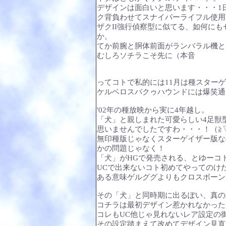
デザインは面白いと思います・・・1
ク背負わせてスナイパーライフル使用
ザクII強行偵察型に似てる、如何に
か。
てか前腕と胴体前面がランバラル機と同
むしろソチラこそ先に（本音
ってコトで私的には11月は種スター
ケルベロスバクゥハウンドには爆笑通
'02年の種放映から実に4年越し。
「犬」と親しまれた可愛らしい4足獣
思いませんでしたですわ・・・！（≧
無印種版じゃなくスターゲイザー版な
かの問題じゃなく！
「犬」がHGで発売される、とゆーコ
UCで出来ないコト初めてやってのけ
ある意味ゲルググよりもクロスボーン
その「犬」と同時期に出るぽい、真の
コチラは最初デザイン惹かれなかった
コレもUC他じゃ見れないレア設定の御
その設定踏まえて改めてデザイン見直