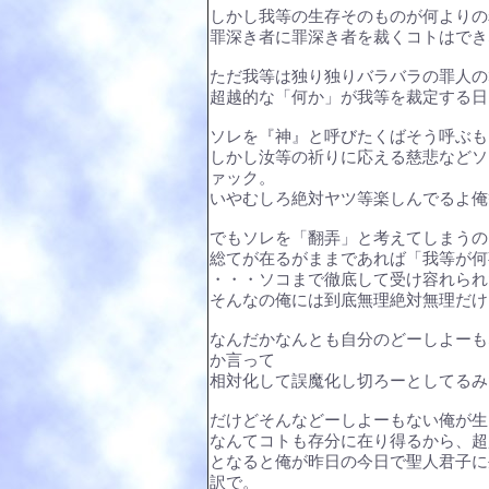
しかし我等の生存そのものが何よりの
罪深き者に罪深き者を裁くコトはでき
ただ我等は独り独りバラバラの罪人の
超越的な「何か」が我等を裁定する日
ソレを『神』と呼びたくばそう呼ぶも
しかし汝等の祈りに応える慈悲などソ
ァック。
いやむしろ絶対ヤツ等楽しんでるよ俺
でもソレを「翻弄」と考えてしまうの
総てが在るがままであれば「我等が何
・・・ソコまで徹底して受け容れられ
そんなの俺には到底無理絶対無理だけ
なんだかなんとも自分のどーしよーも
か言って
相対化して誤魔化し切ろーとしてるみ
だけどそんなどーしよーもない俺が生
なんてコトも存分に在り得るから、超
となると俺が昨日の今日で聖人君子に
訳で。