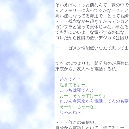
そいえばちょっと前なんて、夢の中で
んとメモリーに入ってるかなー？」と
高い崖になってる海辺で、とっても綺
・・・残念ながら起きてからデジカメの
ガンプラと違って実体じゃない単なる
ても別にいいよーな気がするのになー
コレだから性能の低いデジカメは困り
・・・ゴメン性能低いなんて思ってま
でも↑の2つよりも、随分前のが最強
東京から、友人へと電話する私。
「起きてる？」
「起きてるよー」
「こっちは寝てるよー」
「おー、そりゃすげーな」
「たぶん今東京から電話してるのも夢
「そーか、じゃーな」
「じゃあね～」
・・・何この確信犯。
自分から電話しといて「寝てるよー」