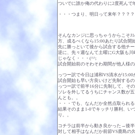
ついでに誰か俺の代わりに2度死んで
・・・つまり、明日って来年？？？？
そんなカンジに思っちゃうからこそJ
方、成るべくなら15:00あたり試合
先に勝っといて後から試合する他チー
逆に、先々週なんて土曜にG大阪も川崎
じゃなく・・・(^^;
試合開始前のそわそわ期間が他人様の
っつー訳で今日は浦和VS清水が15:0
試合開始も早い方良いけど先制するの
っつー訳で前半16分に先制して、そ
ソレを外してるうちにチャンス数が五
んとも。。
・・・でも、なんだか全然点取られる気し
結果そのまま1-0でキッチリ勝利、
り。。
コチラは前半から動き良かった→後半
対して相手はなんだか前節VS鹿島の