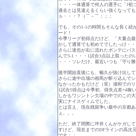
・・・一体通算で何人の選手に「J初ゴ
過去とは見違えるくらい強くなっても
ヵ・・・？（￣－￣；；；
でも、その1-1の時間もそんな長く
ード！
今季リーグ初得点だけど、「大量点最
かして通算でも初めてでしたっけ・・
さらに達也が右に流れたポンテにパス
んで3-1・・・1試合3点以上取った
・・・ソレだけ、最近いつも「守り勝
後半開始直後にも、暢久が抜け出して冷
さらに途中出場の相馬が斬り込んでシ
なかったかもだけど（笑）浦和でのリ
1試合5得点は今季初、得失点差+4稼
しかもワシントン欠場の中でのこの大
実にナイスゲィムでした。
とは言え、現在残留争い最中の京都あ
ぇ。。。
ただ、終了間際に坪井くんがケガして
すけど、現在までのDFラインの高次
です；；