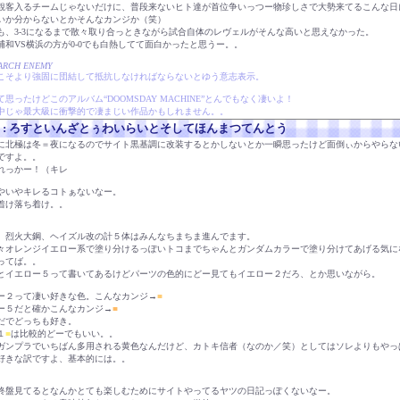
観客入るチームじゃないだけに、普段来ないヒト達が首位争いっつー物珍しさで大勢来てるこんな日
いか分からないとかそんなカンジか（笑）
も、3-3になるまで散々取り合っときながら試合自体のレヴェルがそんな高いと思えなかった。
浦和VS横浜の方が0-0でも白熱してて面白かったと思うー。。
" ARCH ENEMY
こそより強固に団結して抵抗しなければならないとゆう意志表示。
思ったけどこのアルバム“DOOMSDAY MACHINE”とんでもなく凄いよ！
中じゃ最大級に衝撃的で凄まじい作品かもしれません。。
 2005 : ろすといんざとぅわいらいとそしてほんまつてんとう
に北極は冬＝夜になるのでサイト黒基調に改装するとかしないとか一瞬思ったけど面倒ぃからやらな
ですよ。。
れっかー！（キレ
やいやキレるコトぁないなー。
着け落ち着け。。
、烈火大鋼、ヘイズル改の計５体はみんなちまちま進んでます。
々オレンジイエロー系で塗り分けるっぽいトコまでちゃんとガンダムカラーで塗り分けてあげる気に
ってば。。
とイエロー５って書いてあるけどパーツの色的にどー見てもイエロー２だろ、とか思いながら。
ー２って凄い好きな色。こんなカンジ→
■
ー５だと確かこんなカンジ→
■
だでどっちも好き。
１
■
は比較的どーでもいい。。
ガンプラでいちばん多用される黄色なんだけど、カトキ信者（なのか／笑）としてはソレよりもやっ
好きな訳ですよ、基本的には。。
終盤見てるとなんかとても楽しむためにサイトやってるヤツの日記っぽくないなー。