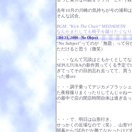
去年10月の川崎の気持ちが今の浦和
そんな試合。
BGM: "Kick The Chair" MEDADETH
なんかまたしても椅子を蹴りたくなり
□04/21, 2006 : No Object
“No Subject”ってのが「無題」
ただけると思う（微笑）
・・・なんて冗談はともかくとしてな
SEPULTURAの新作買ってくる予
ぎてってその目的忘れ去ってて、買う
った後orz
・・・調子乗ってデジカメフラッシュ
た夜桜撮りまくったりしてんじゃねー
の最中で店の閉店時間自体は過ぎ去っ
￣
・・・で、明日は山形行き。
せっかくの近場なので（笑）、山形V
開幕から7試合だか勝てなかったけど