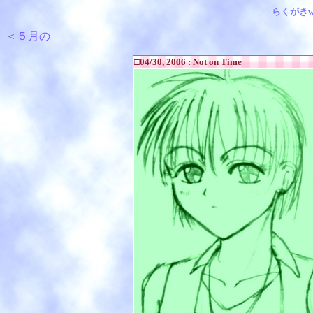
らくがきw
＜５月の
□04/30, 2006 : Not on Time