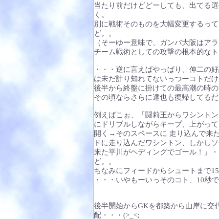
当たり前だけどどーしても、出てる選
く。
別に戦術そのものを大幅変更するって
ど。。
（そーゆー意味で、ガンバ大阪はアラ
チーム戦術としての攻撃の根本的なトコ
・・・逆に言えばやっぱり、伸二の好
は未だ計り知れてないっつーコトだけ
後半から終盤に掛けての最高潮の時の
その頃ならさらに達也も復帰してるだ
例えばこぉ、「闘莉王からワシントン
にドリブルしながらキープ、上がって
開く→そのスペースに 走り込んで来
ドに走り込んだワシントン、しかしソ
来た平川がヘディングでゴール！」・
ど。。
ちなみにフィードからシュートまで1
・・・いやもーいっそのコト、10秒
後半開始からGKを都築から山岸に交
配・・・(>_<;