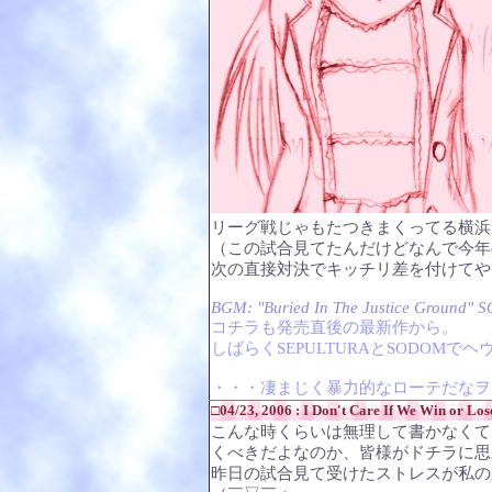
リーグ戦じゃもたつきまくってる横浜
（この試合見てたんだけどなんで今年
次の直接対決でキッチリ差を付けてや
BGM: "Buried In The Justice Ground"
コチラも発売直後の最新作から。
しばらくSEPULTURAとSODOM
・・・凄まじく暴力的なローテだなヲ
□04/23, 2006 : I Don't Care If We Win or Los
こんな時くらいは無理して書かなくて
くべきだよなのか、皆様がドチラに思
昨日の試合見て受けたストレスが私の