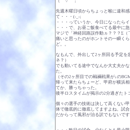
（￣▽￣；
先週木曜日頃からちょっと喉に違和感
て・・・(-_-;
・・・っていうか、今日になったらイ
・・・で、お昼ご飯食べてる最中に急
マジで「神経回路誤作動ヵ？？？Σ（
痛いと思ったのがホントその一瞬くら
ど。。
なもんで、外出して2ヶ所回る予定を
ネ？）
でも動いてる途中でなんか大丈夫かな
た。
（その2ヶ所目での
戦禍
戦果が↓のB
帰って来たらちょーど、甲府が横浜相
てか、勝っちゃった。
後半ロスタイムが掲示の2分過ぎたト
個々の選手の技術は決して高くない甲
体で徹底的に徹底してますよね。試合
だからって風邪が治る訳でもないです