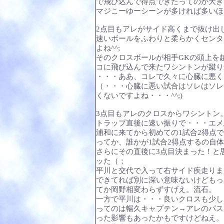
で飛び込んで得点できたってのが大き
マジこーゆーシーンが多ければ多いほ
2点目もアレがサイド高くまで抜け出
速いボールをふわりと柔らかくセンタ
よね^^;
そのクロスボールが相手GKの頭上を
コに飛び込んで来たワシントンが蹴り込
・・・ああ、コレで久々に心臓に悪く
（・・・心臓に悪い試合はソレはソレ
くないですよね・・・^^;)
3点目もアレのクロスからワシントン
トラップ直後に速い振りで・・・エメ思
浦和に来てから初めての1試合2得点ですね
ってか、誰かが1試合2得点するの自
さらにその直後に3点目決まった！と
ッた（；
平川と交代で入って右サイド疾走りま
できてれば別に深い意味ないけどもっ
てか岡野相変わらずすげえ。流石。
一方で平川は・・・良いクロスも少し
ってのは暢久キャプテン→アレのパス
った影響もあったかもですけどねえ。