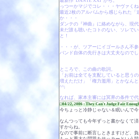
最新作“DANTE XXI”から。
っつーかマジでコレ・・・ヤヴァくね
最近2枚のアルバムから感じられた「
か・・・
ダンテの『神曲』に絡めながら、現代
未だ誰も聴いたコトのない、ソレでい
と！
・・・が、ツアーにイゴールさん不参
バンド自体の先行きは大丈夫なのでし
ところで、この曲の歌詞。
「お前は全てを支配していると思うの
増えただけ」「権力濫用」とかなんと
^^;
なれば、家本主審には冥界の条件で代
□04/22, 2006 : They Can't Judge Fair Enoug
今ちょっと冷静じゃない＆眠いんで今
なんつっても今年ずっと書かなくて済
すからね。
なので事前に断言しときますけど、負
もっと重大な問題をサッカーという競