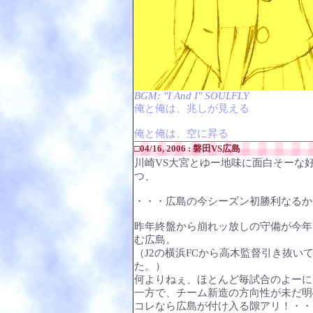
BGM: "I And I" SOULFLY
俺と俺は、兆しが見える
俺と俺は、空に昇る
□04/16, 2006 : 磐田VS広島
川崎VS大宮とゆー地味に面白そーな
つ、
・・・広島の今シーズン初勝利なるか
昨年終盤から崩れッ放しの守備が今年
む広島。
（J2の横浜FCから高木監督引き抜
た。）
何よりねぇ、ほとんど毎試合のよーに
一方で、チーム新造の方向性が未だ明
コレなら広島が付け入る隙アリ！・・