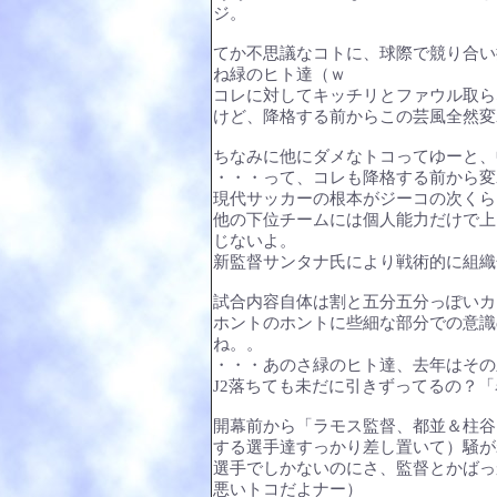
ジ。
てか不思議なコトに、球際で競り合い
ね緑のヒト達（ｗ
コレに対してキッチリとファウル取ら
けど、降格する前からこの芸風全然変
ちなみに他にダメなトコってゆーと、
・・・って、コレも降格する前から変
現代サッカーの根本がジーコの次くら
他の下位チームには個人能力だけで上
じないよ。
新監督サンタナ氏により戦術的に組織
試合内容自体は割と五分五分っぽいカ
ホントのホントに些細な部分での意識
ね。。
・・・あのさ緑のヒト達、去年はその
J2落ちても未だに引きずってるの？
開幕前から「ラモス監督、都並＆柱谷
する選手達すっかり差し置いて）騒が
選手でしかないのにさ、監督とかばっ
悪いトコだよナー）