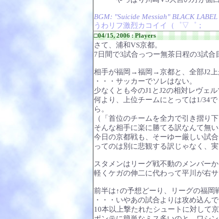
BGM: "Suicide Messiah" BLACK LABEL
うわリフ激烈カコイイ（゜▽゜；
□04/15, 2006 : Players
さて、浦和VS京都。
7日間で3試合っつー無茶日程の3試合
相手が福岡→福岡→京都と、全部J2
・・・サッカーでソレはない。
少なくとも今のJ1とJ2の相対レヴェ
何より、上位チームにとっては1/34
ら。
（「首位のチームを全力で引き摺り下
そんな相手に楽に勝てる訳なんて無い
今日の京都戦も、そーゆー厳しい試合
ってのは別に悲観する訳じゃなく、実
スタメンはリーグ戦不動のメンバーか
軽くケガの伸二に代わって平川が右サ
前半は↑の予想どーり、リーグの福岡
・・・いやあの試合よりは攻め込んで
10本以上撃たれたシュートに対して
ポンテに簡単なミス多いのと、ワシン