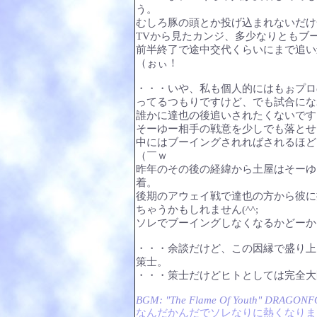
う。
むしろ豚の頭とか投げ込まれないだけ
TVから見たカンジ、多少なりともブ
前半終了で途中交代くらいにまで追い
（ぉぃ！
・・・いや、私も個人的にはもぉプロ
ってるつもりですけど、でも試合にな
誰かに達也の後追いされたくないです
そーゆー相手の戦意を少しでも落とせ
中にはブーイングされればされるほど
（￣ｗ
昨年のその後の経緯から土屋はそーゆ
着。
後期のアウェイ戦で達也の方から彼に
ちゃうかもしれません(^^;
ソレでブーイングしなくなるかどーか
・・・余談だけど、この因縁で盛り上
策士。
・・・策士だけどヒトとしては完全大
BGM: "The Flame Of Youth" DRAGON
なんだかんだでソレなりに熱くなりま