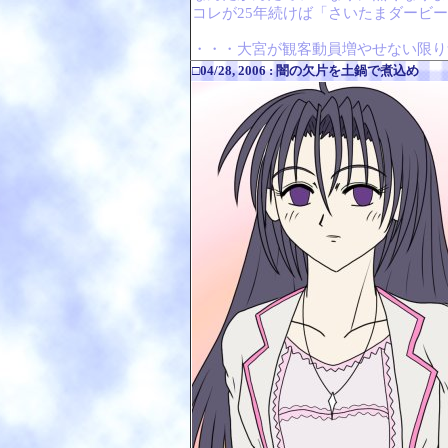
コレが25年続けば「さいたまダービー
・・・大宮が観客動員増やせない限り
□04/28, 2006 : 闇の欠片を土鍋で煮込め