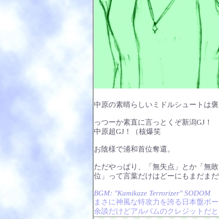
中原の素晴らしいミドルシュートは褒
っつーか素直に言っとくぞ新潟GJ！
中原超GJ！（核爆笑
お陰様で浦和首位奪還。
ただやっぱり、「無失点」とか「無敗
位」って言葉だけはどーにもまだまだ
BGM: "Kamikaze Terrorizer" SODOM
まさに神風な特攻力を誇る日本盤ボー
余談だけどアルバムのクレジットだと曲名