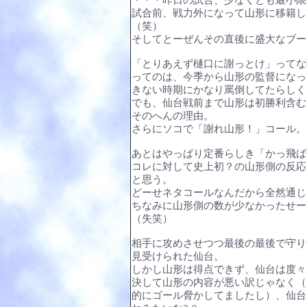
・・・昨日の試合、少なくとも最小限
試合前、戦力外になって山形に移籍し
（笑）
そしてとーぜんその直後に盛大なブー
「とりあえず樋口に謝っとけ」ってな
ってのは、今季から山形の監督になっ
きない時期にかなり罵倒してたらしく
でも、仙台戦前まで山形は初勝利含む
そのへんの理由。
さらにソコで「謝れ山形！」コール。
あとはやっぱり定番らしき「かっ飛ばせ
コレに対して史上初？の山形側の反応
と思う。
どーせネタコールなんだから全然通じ
ちなみに山形側の数が少なかったせー
（失笑）
相手に攻めさせつつ最後の最後で守り
見受けられた仙台。
しかし山形は得点できず、仙台は度々
決して山形の内容が悪い訳じゃなく（
的にゴール脅かしてましたし）、仙台