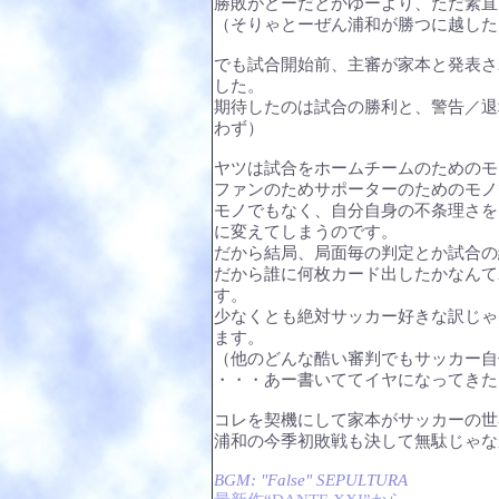
勝敗がどーだとかゆーより、ただ素直
（そりゃとーぜん浦和が勝つに越した
でも試合開始前、主審が家本と発表さ
した。
期待したのは試合の勝利と、警告／退
わず）
ヤツは試合をホームチームのためのモ
ファンのためサポーターのためのモノ
モノでもなく、自分自身の不条理さを
に変えてしまうのです。
だから結局、局面毎の判定とか試合の
だから誰に何枚カード出したかなんて
す。
少なくとも絶対サッカー好きな訳じゃ
ます。
（他のどんな酷い審判でもサッカー自
・・・あー書いててイヤになってきた
コレを契機にして家本がサッカーの世
浦和の今季初敗戦も決して無駄じゃな
BGM: "False" SEPULTURA