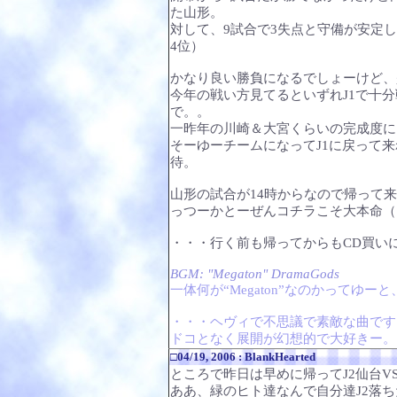
た山形。
対して、9試合で3失点と守備が安定し
4位）
かなり良い勝負になるでしょーけど、
今年の戦い方見てるといずれJ1で十
で。。
一昨年の川崎＆大宮くらいの完成度に
そーゆーチームになってJ1に戻って
待。
山形の試合が14時からなので帰って来
っつーかとーぜんコチラこそ大本命（
・・・行く前も帰ってからもCD買い
BGM: "Megaton" DramaGods
一体何が“Megaton”なのかってゆ
・・・ヘヴィで不思議で素敵な曲です
ドコとなく展開が幻想的で大好きー。
□04/19, 2006 : BlankHearted
ところで昨日は早めに帰ってJ2仙台
ああ、緑のヒト達なんで自分達J2落