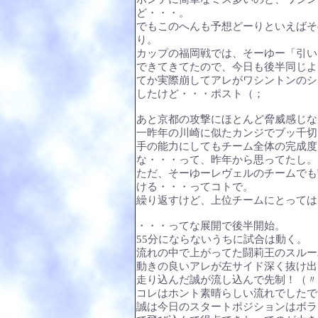
ど・・・。
でもこのへんも予想どーりといえばそ
り。
カップの福岡戦では、そーゆー「引い
できてきてたので、今日も後半同じよ
てか実際崩してアレがワシントンのシ
したけど・・・ポスト（；
あと京都の攻撃にほとんど脅威感じな
一昨年の川崎に似たカンジでブッ千切り
手の能力にしてもチーム全体の完成度
な・・・って、昨年から思ってたし。
ただ、そーゆーレヴェルのチームでも
ける・・・ってコトで。
繰り返すけど、上位チームにとっては
・・・ってな展開で後半開始。
55分にならないうちに試合は動く。
流れの中で上がってた闘莉王のスルー
動きの良いアレが左サイド深く抜け出
走り込んだ誠が流し込んで先制！（〃
コレはホント素晴らしい流れでしたです
誠は今日のスタートポジションはボラ