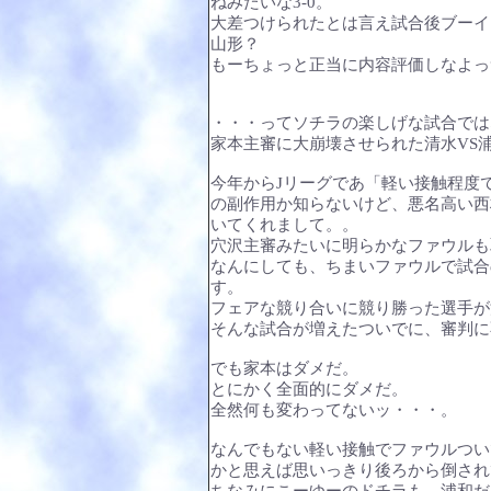
ねみたいな3-0。
大差つけられたとは言え試合後ブーイ
山形？
もーちょっと正当に内容評価しなよっ
・・・ってソチラの楽しげな試合では
家本主審に大崩壊させられた清水VS
今年からJリーグであ「軽い接触程度
の副作用か知らないけど、悪名高い西
いてくれまして。。
穴沢主審みたいに明らかなファウルも
なんにしても、ちまいファウルで試合
す。
フェアな競り合いに競り勝った選手が
そんな試合が増えたついでに、審判に
でも家本はダメだ。
とにかく全面的にダメだ。
全然何も変わってないッ・・・。
なんでもない軽い接触でファウルつい
かと思えば思いっきり後ろから倒され