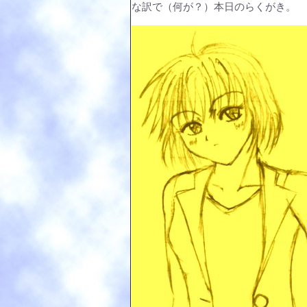
な訳で（何が？）本日のらくがき。