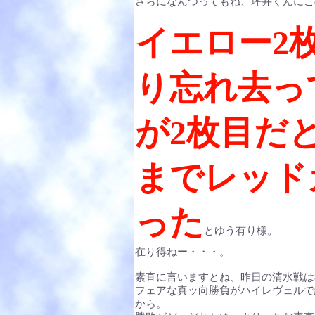
さらになんつってもね、坪井くんにこ
イエロー2
り忘れ去っ
が2枚目だ
までレッド
った
とゆう有り様。
在り得ねー・・・。
素直に言いますとね、昨日の清水戦は
フェアな真ッ向勝負がハイレヴェルで
から。