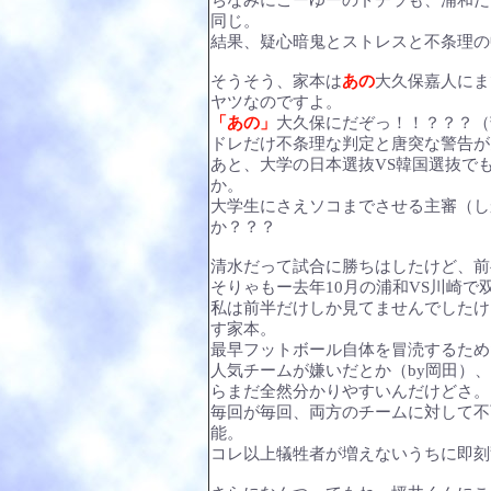
ちなみにこーゆーのドチラも、浦和だ
同じ。
結果、疑心暗鬼とストレスと不条理の
そうそう、家本は
あの
大久保嘉人にま
ヤツなのですよ。
「あの」
大久保にだぞっ！！？？？（
ドレだけ不条理な判定と唐突な警告が
あと、大学の日本選抜VS韓国選抜で
か。
大学生にさえソコまでさせる主審（し
か？？？
清水だって試合に勝ちはしたけど、前
そりゃもー去年10月の浦和VS川崎
私は前半だけしか見てませんでしたけ
す家本。
最早フットボール自体を冒涜するため
人気チームが嫌いだとか（by岡田）
らまだ全然分かりやすいんだけどさ。
毎回が毎回、両方のチームに対して不
能。
コレ以上犠牲者が増えないうちに即刻