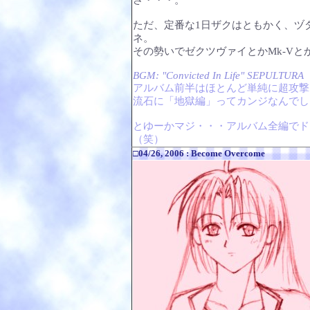
さ・・・。
ただ、定番な1日ザクはともかく、ヅ
ネ。
その勢いでゼクツヴァイとかMk-Vと
BGM: "Convicted In Life" SEPULTURA
アルバム前半はほとんど単純に超攻撃
流石に「地獄編」ってカンジなんでし
とゆーかマジ・・・アルバム全編でド
（笑）
□04/26, 2006 : Become Overcome