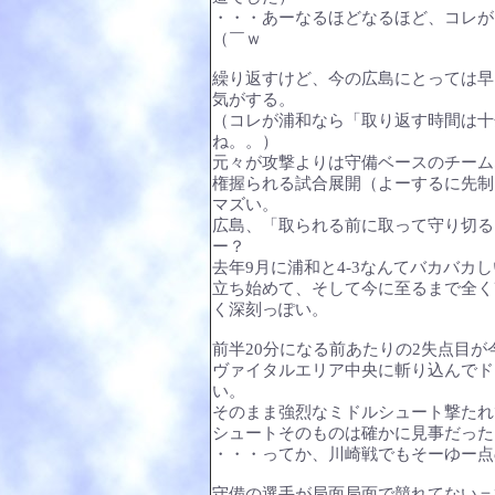
・・・あーなるほどなるほど、コレが
（￣ｗ
繰り返すけど、今の広島にとっては早
気がする。
（コレが浦和なら「取り返す時間は十
ね。。）
元々が攻撃よりは守備ベースのチーム
権握られる試合展開（よーするに先制
マズい。
広島、「取られる前に取って守り切る
ー？
去年9月に浦和と4-3なんてバカバ
立ち始めて、そして今に至るまで全く
く深刻っぽい。
前半20分になる前あたりの2失点目
ヴァイタルエリア中央に斬り込んでド
い。
そのまま強烈なミドルシュート撃たれ
シュートそのものは確かに見事だった
・・・ってか、川崎戦でもそーゆー点
守備の選手が局面局面で競れてない＝