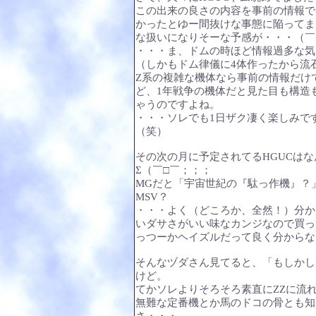
この出来の良さの内容を事前の情報で
かったとゆー間抜けな事態に陥ってま
な扱いになりそーな予感が・・・（￣
・・・ま、ドムの時ほど情報過多な気
（しかもドム律儀に4体作ったから流
Ζ系の複雑な機体なら事前の情報だけ
ど、1年戦争の機体だと見た目も構造
ゃうのですよね。
・・・ソレでも1日ザク凄く楽しみで
（笑）
その次の月に予定されてるHGUCは
Σ（￣□￣；；；
MGだと「宇宙世紀の『駄っ作機』？
MSV？
・・・よく（どころか、全然！）分か
いダサさがいい味なカンジなので買っ
っつーかヘイズルだって良く分からな
そんなヅダさん見てると、「もしかし
けど。
てかソレよりそろそろ素直にΖΖに流
無難な定番機とか馬のドコの骨とも知