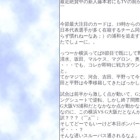
最近絶賛中の新人藤本君にもTVの前
￣
今節最大注目のカードは、19時からの
日本代表選手が多く在籍するチーム同
らず慣れねーなあ；）の浦和を追走す
たでしょーに。。
っつーか横浜ってば8節目で既にして
清水、坂田、マルケス、マグロン、奥
・・・でも、コレが即時に戦力ダウン
と。
てかマジで、河合、吉田、平野って今
田と平野は今季移籍してきたばっかし！
試合は前半から激しく点が動いて、G
ングシュートで逆転、しかし終了間際
G大阪VS浦和だとなかなか点が動か
なのに、この横浜VS G大阪だとな
訳？？？（￣д￣；
そしてどーでもいーけど本日ボンバー
ぞ・・・？
そんな遅いスルーパス通されるなよ。