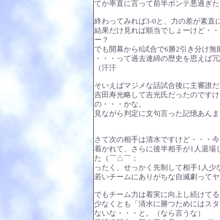
てか率直に言って前半ポンテ悪過ぎた
終わってみれば3-0と、力の差が素
結果だけ見れば順当でしょーけど・・
ー？
でも開幕から8試合で6勝2引き分け無敗
・・・って過去連綿の歴史を思えば冗
（汗汗
そいえばマジメな話試合後に主審誰だ
吉田寿光略して吉光氏だったのですけ
の・・・かな。
見ながら判定に文句言った記憶あんま
さて次の相手は清水ですけど・・・今
着かれて、さらに後半相手が1人退場
た（￣△￣；
ったく、せっかく先制して相手1人少
若いチームにありがちな自滅劇ってヤツ
でもチーム力は着実に向上し続けてる
少なくとも「清水に勝つためにはスタ
ないな・・・と。（なら言うな）