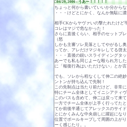
□04/29, 2006 : うあー！！！！！
ちょっと何から書いていいか分からな
・・・けどとにかく、なんか無駄に濃
相手CKからヤヴァいの撃たれたけど
コレはマジで危なかった！
さらに直後くらい、相手のセットプレ
（怒
しかも主審ソレ見落としてやがるし奥
ってか、アレだけマジキレしてる啓太見た
・・・直後の鋭いスライディングタッ
あーでも私も同じよーな殴られ方した
に「報復行為はいただけない」とか言
でも、ソレから程なくして伸二の絶妙
ントンが持ち込んで先制！
この先制点は当たり前だけど、非常に
特にチーム全体としてイニシアティヴ
このパスも含めて、伸二は戻って来て
一方でチーム全体が上手く行ってたと
てか前後半通じてアレックスのサイド
とにかくみんな中央崩しに躍起になり
位置でボールキープして周囲の上がり
ーく感じたり。。