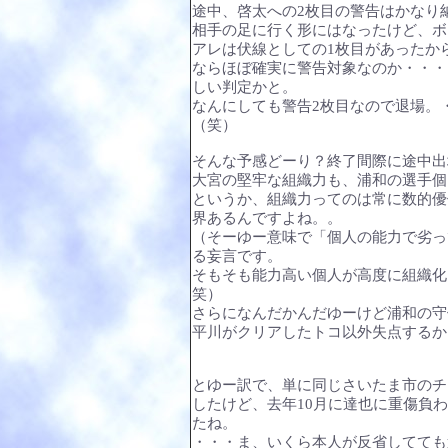
途中、啓太への2枚目の警告はかなり
相手の足に行く形にはなったけど、ボ
アレは伏線としての1枚目があったか
ならほぼ確実に警告対象なのか・・・
しい判定かと。
なんにしても警告2枚目なので退場。
（笑）
そんな予感どーり？終了間際に途中出
大宮の堅牢な組織力も、浦和の選手個
というか、組織力ってのは常に数的優
界あるんですよね。。
（そーゆー意味で「個人の能力で劣っ
る妄言です。
そもそも能力高い個人が高度に組織化
笑）
さらになんだかんだゆーけど浦和の守
平川がクリアしたトコ以外失点するか
とゆー訳で、単に同じさいたま市のチ
したけど、去年10月に達也に重傷負
たね。
・・・ま、いくら本人が反省してても