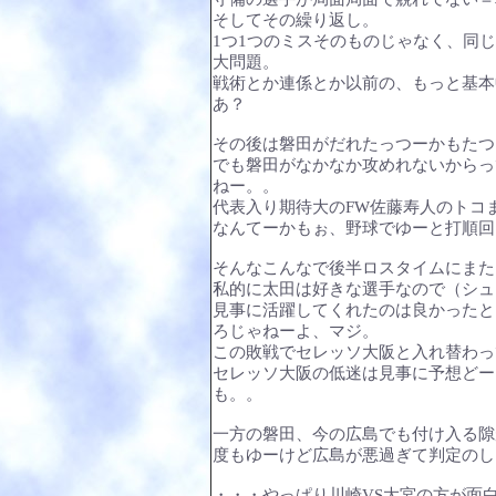
そしてその繰り返し。
1つ1つのミスそのものじゃなく、同
大問題。
戦術とか連係とか以前の、もっと基本
あ？
その後は磐田がだれたっつーかもたつ
でも磐田がなかなか攻めれないからっ
ねー。。
代表入り期待大のFW佐藤寿人のトコ
なんてーかもぉ、野球でゆーと打順回さ
そんなこんなで後半ロスタイムにまた
私的に太田は好きな選手なので（シュ
見事に活躍してくれたのは良かったと
ろじゃねーよ、マジ。
この敗戦でセレッソ大阪と入れ替わっ
セレッソ大阪の低迷は見事に予想どー
も。。
一方の磐田、今の広島でも付け入る隙
度もゆーけど広島が悪過ぎて判定のし
・・・やっぱり川崎VS大宮の方が面白