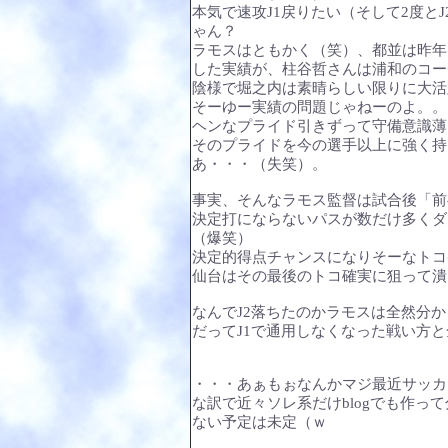
本気で速攻J1戻りたい（そして2度と
ゃん？
ラモスはともかく（笑）、都並は昨年
した実績が、柱谷哲さんは浦和のコー
陰様で堀之内は素晴らしい限りに大活
そーゆー実績の問題じゃねーのよ。。
ヘンなプライド引きずって守備意識薄
そのプライドを今の選手以上に強く持
あ・・・（失笑）。
事実、そんなラモス監督は試合後「前
決定打にならないパスが数だけ多くダ
（爆笑）
決定的得点チャンスになりそーなトコ
仙台はその最後のトコ確実に狙って潰
なんでJ2落ちたのかラモスは全然分
だってJ1で通用しなくなった戦い方
・・・あぁもぉなんかマジ最近サッカ
な訳で近々ソレ系だけblogでも作っ
ない予定は未定（ｗ