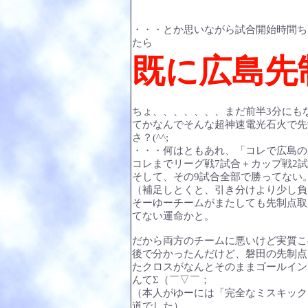
・・・とか思いながら試合開始時間ち
たら
既に広島先
ちょ、、、、、、、まだ前半3分にも
てかなんでそんな超神速電光石火で先
さ？(^^;
・・・何はともあれ、「コレで広島の
コレまでリーグ戦7試合＋カップ戦2
そして、その9試合全部で勝ってない
（補足しとくと、引き分けより少し負
そーゆーチームがまたしても先制点取
てない運命かと。
だから両方のチームに悪いけど実質こ
後で分かったんだけど、磐田の先制点
たクロスがなんとそのままゴールイン
んてΣ（￣▽￣；
（本人がゆーには「完全なミスキック
道でした）