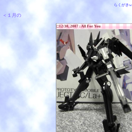
らくがきwi
＜１月の
□12/30, 2007 : All For You