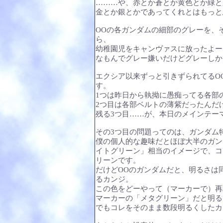
………や、赤とか蒼とか黄色とか緑と
金とか銀とかであってくれとはもっと
OOの各ガンダムの細部のグレーを、
ら、
幼稚園児をキャンヴァスに放ったよー
なもんでグレー嫌いだけどグレーしかない
エクシア以来ずっと引きずられてるO
す。
1つは昨日から執拗に愚痴ってる各部
2つ目は各部ベルトの薄紫だったんだ
残る3つ目……が、本日のメインテー
その3つ目の問題ってのは、ガンダム
僕の個人的な趣味だとほぼ大半のガン
イトグリーン」相当のイメージで、コ
リーンです。
だけどOOのガンダムだと、明るさは
るカンジ。
この色をどーやって（マーカーで）再
マーカーの「メタグリーン」だと明る
でもコレをそのまま数段明るくしたカ