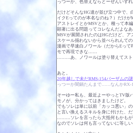
っつーか、色替えならとーぜんいずれ
だけどそんなHG達が並び立つ中で、
イクEってのが本名なのね？）だけが
アストレイとかMSVとか、種って本
顕著に出る問題ってコレなんだよなあ
MSVが展開されたのはHGだけど、アス
スケール揃わないから並べられんての
漫画で早速白ノワール（だからEって
モで再現できな……
………あ、ノワールは塗り替えてスト
あと。
20年越しで未だRMS-154バーザ
っつーか闇鍋たんまで……なんかRX-
そーゆー私も、最近よーやっとTV版
モノが、分かってはきましたけど。
でもソレは単に以前「カッコ悪い」の
と言い換えるスキルを身に付けた、だ
………ソレを言ったら大抵何もかもが
なのでソレは何も言ってないに等しい