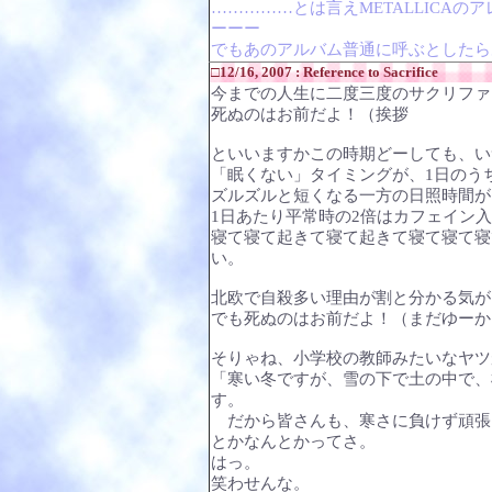
……………とは言えMETALLICA
ーーー
でもあのアルバム普通に呼ぶとしたら
□12/16, 2007 : Reference to Sacrifice
今までの人生に二度三度のサクリファ
死ぬのはお前だよ！（挨拶
といいますかこの時期どーしても、い
「眠くない」タイミングが、1日のう
ズルズルと短くなる一方の日照時間が
1日あたり平常時の2倍はカフェイン
寝て寝て起きて寝て起きて寝て寝て寝
い。
北欧で自殺多い理由が割と分かる気が
でも死ぬのはお前だよ！（まだゆーか
そりゃね、小学校の教師みたいなヤツ
「寒い冬ですが、雪の下で土の中で、
す。
だから皆さんも、寒さに負けず頑張
とかなんとかってさ。
はっ。
笑わせんな。