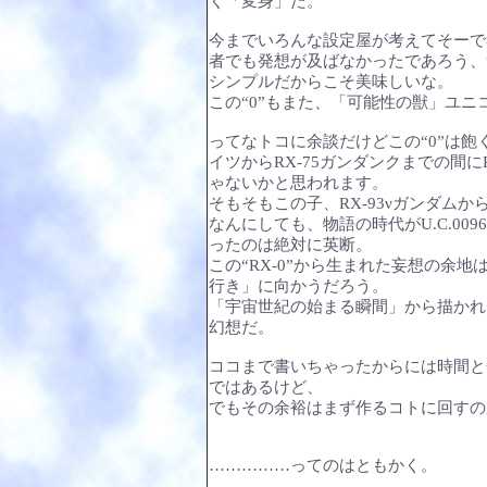
く「変身」だ。
今までいろんな設定屋が考えてそーで
者でも発想が及ばなかったであろう、“
シンプルだからこそ美味しいな。
この“0”もまた、「可能性の獣」ユ
ってなトコに余談だけどこの“0”は飽
イツからRX-75ガンダンクまでの間にR
ゃないかと思われます。
そもそもこの子、RX-93νガンダム
なんにしても、物語の時代がU.C.00
ったのは絶対に英断。
この“RX-0”から生まれた妄想の余
行き」に向かうだろう。
「宇宙世紀の始まる瞬間」から描かれる
幻想だ。
ココまで書いちゃったからには時間と
ではあるけど、
でもその余裕はまず作るコトに回すの
……………ってのはともかく。