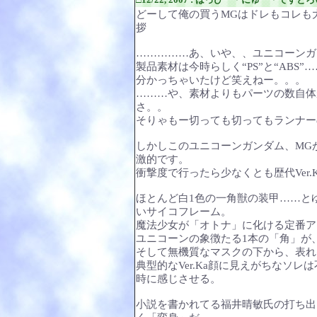
どーして俺の買うMGはドレもコレも
拶
……………あ、いや、、ユニコーンガ
製品素材は今時らしく“PS”と“ABS”
分かっちゃいたけど笑えねー。。。
………や、素材よりもパーツの数自体
さ。。
そりゃもー切っても切ってもランナー
しかしこのユニコーンガンダム、MG
激的です。
衝撃度で行ったら少なくとも歴代Ver
ほとんど白1色の一角獣の装甲……と
いサイコフレーム。
魔法少女が「オトナ」に化ける定番ア
ユニコーンの象徴たる1本の「角」が
そして無機質なマスクの下から、表れ
典型的なVer.Ka顔に見えがちなソ
時に感じさせる。
小説を書かれてる福井晴敏氏の打ち出