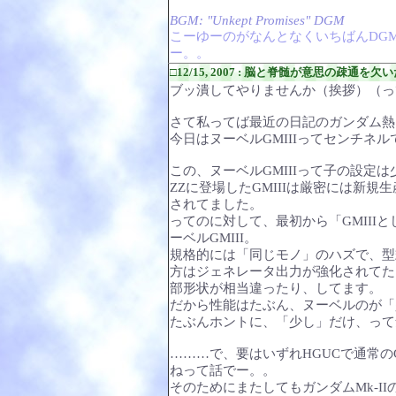
BGM: "Unkept Promises" DGM
こーゆーのがなんとなくいちばんDG
ー。。
□12/15, 2007 : 脳と脊髄が意思の疎通を欠
ブッ潰してやりませんか（挨拶）（っ
さて私ってば最近の日記のガンダム熱
今日はヌーベルGMIIIってセンチネ
この、ヌーベルGMIIIって子の設定
ΖΖに登場したGMIIIは厳密には新規
されてました。
ってのに対して、最初から「GMIII
ーベルGMIII。
規格的には「同じモノ」のハズで、型式
方はジェネレータ出力が強化されてたり
部形状が相当違ったり、してます。
だから性能はたぶん、ヌーベルのが「
たぶんホントに、「少し」だけ、って
………で、要はいずれHGUCで通常の
ねって話でー。。
そのためにまたしてもガンダムMk-I