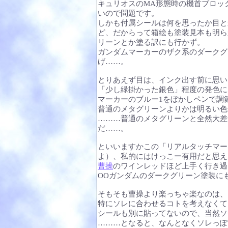
キュリオスのMA形態時の機首ブロッ
いので問題です。
しかも付属シールは何を思ったか目と
ど、だからって箱絵も塗装見本も明ら
リーンとか塗る訳にも行かず。
ガンダムマーカーのザク系のダークグ
げ……。
とりあえず目は、インク出す前に思い
「少し緑掛かった銀色」程度の発色に
マーカーのブルー1をぼかしペンで調
普通のメタグリーンよりかは明るい色
………普通のメタグリーンと全然大差
だ……。
といいますかこの「リアルタッチマー
よ）、私的にはけっこー有用だと思え
曹操
のワインレッドほど上手く行き過
OOガンダムのダークグリーン塗装に
そもそも曹操より楽っちゃ楽なのは、
特にソレに合わせるコトを考えなくて
シールも別に貼ってないので、当然ソ
………となると、なんとなくソレっぽ