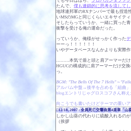
でも今日はほら、
プロパガンダファク
たんで、
僕も連鎖的に思考を流してし
地球連邦軍のRXナンバーで最も捏造
いMSのMGと同じくらいエキサイテ
そしたらっていうか、一緒に買った青
衝撃を受ける俺の運命だった。
っていうか、俺様がせっかく作った
デ
ーーっ！！！！！！
いやデータベースなんかよりも実際作
………本気で盾と頭と肩アーマーだけ
HGUCの構成的に肩アーマーだけ交
っ。
BGM: "The Bells Of The 7 Hells"～"Fa
アルバム中盤→後半を占める「組曲」
blogエントリじゃグロスコフさん称
向こうでも書いたけどテーマの重いア
□12/18, 2007 : 全員死亡交響曲第4楽章「
しかし山葵の代わりに硫酸入れるのが
（挨拶