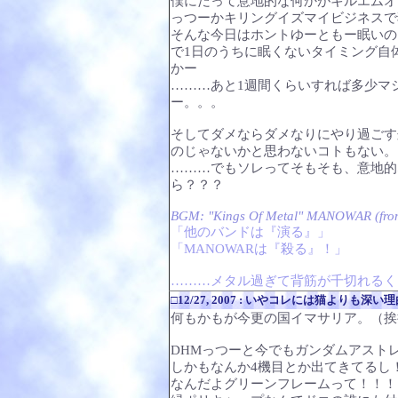
僕にだって意地的な何かがキルエムオ
っつーかキリングイズマイビジネスで
そんな今日はホントゆーともー眠いの
で1日のうちに眠くないタイミング自
かー
………あと1週間くらいすれば多少マ
ー。。。
そしてダメならダメなりにやり過ごす
のじゃないかと思わないコトもない。
………でもソレってそもそも、意地的
ら？？？
BGM: "Kings Of Metal" MANOWAR (fr
「他のバンドは『演る』」
「MANOWARは『殺る』！」
………メタル過ぎて背筋が千切れるく
□12/27, 2007 : いやコレには猫よりも
何もかもが今更の国イマサリア。（挨
DHMっつーと今でもガンダムアスト
しかもなんか4機目とか出てきてるし
なんだよグリーンフレームって！！！