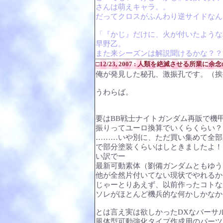
さんは萌えキャラ。。
だってクロスがふんわり逆サイドなん
「『かじ』だけに、火が付いたような
早野乙。
また来シーズンは解説聞けるかな？？
□12/23, 2007 : 人類を絶滅させる所業に
俺が発見した秘孔、激振孔です。（挨
うわらば。
要はBB戦士ナイトガンダム再販で機
振りってユーロ換算でいくらくらい？
………いや別に、ただ買い集めて全部
で部分塗装くらいはしときましたよ！
い訳でー
最新可動素体（劉備ガンダムともゆう
他が全然片付いてない現状でやれるか
じゃーとりあえず、以前作ったコトな
ソレがほとんど機兵的な何かしかなか
とは言え実は欲しかったDXなバーサ
風体型可動強化タイプ作成用のパーツ