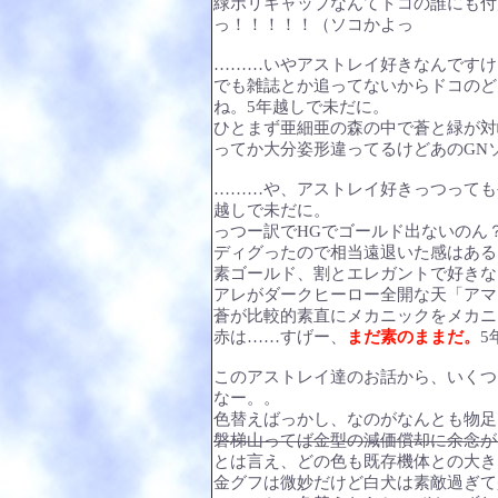
緑ポリキャップなんてドコの誰にも付
っ！！！！！（ソコかよっ
………いやアストレイ好きなんですけ
でも雑誌とか追ってないからドコのど
ね。5年越しで未だに。
ひとまず亜細亜の森の中で蒼と緑が対
ってか大分姿形違ってるけどあのGN
………や、アストレイ好きっつっても
越しで未だに。
っつー訳でHGでゴールド出ないのん
ディグったので相当遠退いた感はある
素ゴールド、割とエレガントで好きな
アレがダークヒーロー全開な天「アマ
蒼が比較的素直にメカニックをメカニ
赤は……すげー、
まだ素のままだ。
5
このアストレイ達のお話から、いくつ
なー。。
色替えばっかし、なのがなんとも物足
磐梯山ってば金型の減価償却に余念がな
とは言え、どの色も既存機体との大き
金グフは微妙だけど白犬は素敵過ぎて