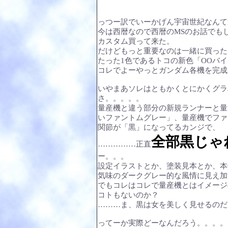
っつー訳でいーかげん宇宙世紀なんて
今は西暦なので西暦のMSのお話でも
カスタム買って来た。
だけどもっと重要なのは一緒に買った
たった1色であるトコの新色「OOバ
コレでよーやっとガンダム各機を完成
いやまあソレはともかくとにかくグラ
さ。。。。。
量産機と違う部分の新規ランナーと量
いファントムグレー」、量産機でファ
関節が「黒」になってるカンジで、
全部黒じゃ
……………正直
ー。。。
設定イラストとか、塗装見本とか、本
気味のダークグレー的な風情に見え加
でもコレはコレで量産機とはイメージ
コトもないのか？
………ま、黒は女を美しく見せるのだ
ってーか実際どーなんだろう。。。。