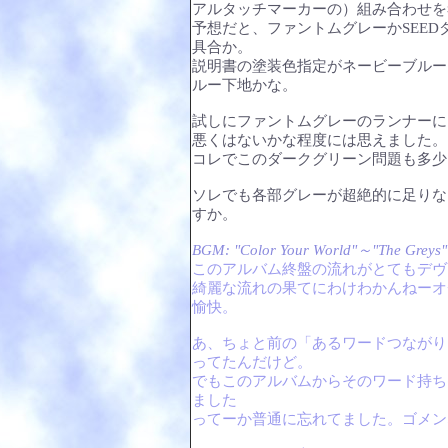
アルタッチマーカーの）組み合わせを
予想だと、ファントムグレーかSEE
具合か。
説明書の塗装色指定がネービーブルー
ルー下地かな。
試しにファントムグレーのランナーに
悪くはないかな程度には思えました。
コレでこのダークグリーン問題も多少
ソレでも各部グレーが超絶的に足りな
すか。
BGM: "Color Your World"～"The Greys"～
このアルバム終盤の流れがとてもデヴ
綺麗な流れの果てにわけわかんねーオ
愉快。
あ、ちょと前の「あるワードつながり
ってたんだけど。
でもこのアルバムからそのワード持ち
ました
ってーか普通に忘れてました。ゴメンな