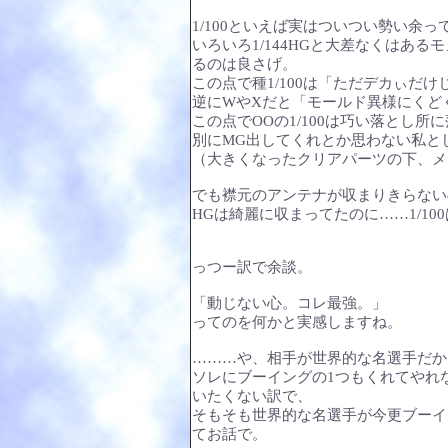
1/100といえば実はついつい勢い余
いろいろ1/144HGと大差なくはあ
るのは良さげ。
この点で種1/100は「ただデカぃだ
逆にWやXだと「モールド異様にくど
この点でOOの1/100は巧い落とし
別にMG出してくれとか思わない私と
（大きくなったクリアパーツの下、メ
でも襟元のアンテナが収まりきらない
HGは綺麗に収まってたのに……1/10
っつー訳で余談。
「動じない心。コレ最強。」
ってのを何かと実感しますね。
………や、相手が世界的な名選手だか
ソレにブーイングの1つもくれてやれな
いたくない訳で、
そもそも世界的な名選手が今更ブーイ
てお話で。