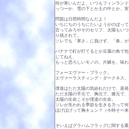
何が寒いんだよ、いつもフィンランド
っつーか、雪の下とか土の中とか、実
問題は日照時間なんだよ！
いちにちのうちにたいようがのぼって
言ってみろやそのセリフ、太陽もいつ
り残されて。
ソレでも「寒さ」に負けず、「春」が
バナナで釘が打てるとか豆腐の角で包
じてねえ、
もっと恐ろしいモノの、片鱗を、味わ
フォーエヴァー・ブラック。
エヴァーラスティング・ダークネス。
僕達はただ太陽の気紛れだけで、蒸発
ただ太陽の手元で、胸元で、膝元で、
太陽の生命こそが僕達の生命。
ソレが失われる季節を生きる力って何
ほげほげって胸キュン？（今時そー来
そいえばグラハムフラッグに関する重