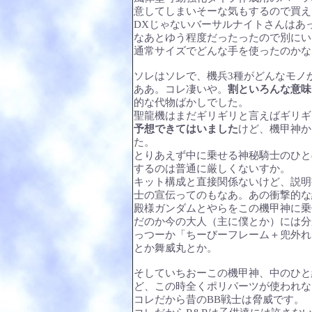
意してしまいそーな気もするので買え
DXじゃないバーサルナイトさんはあ
なあとゆう程度だったったので別にい
通常サイズでどんな手を使ったのかな
ソレはソレで、機兵3種がどんなモノ
ああ。コレ凄いや。
割といろんな意味
的な代物ばかしでした。
聖龍機はまだギリギリと言えばギリギ
予想できてはいました
けど、機甲神か
た。
とりあえず中に乗せる神秘騎士のひと
するのは普通に厳しくないすか。
キット構成と直接関係ないけど、説明
士の宣伝ってのもなあ。あの衝撃的な
殿様ガンダムとやらをこの機甲神に乗
だのか今の大人（主に僕とか）には分
っつーか「ちーびーフレーム＋兜外れ
とか舞威丸とか。
そしていちおーこの機甲神、中のひと
ど、この時全くポリパーツが使われな
コレだから昔のBB戦士は脅威です。