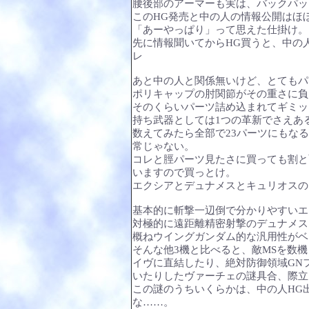
腰後部のアーマーも実は、バックパッ
このHG発売と中の人の情報公開はほ
「あーやっぱり」って思えた仕掛け。
先に情報聞いてからHG買うと、中の
レ
あと中の人と関係無いけど、とてもパ
ポリキャップの肘関節がその重さに負
そのくらいパーツ詰め込まれてギミッ
持ち武器としては1つの革新でさえあ
数えてみたら全部で23パーツにもな
常じゃない。
コレと脛パーツ見たさに買っても割と
いますので買っとけ。
エクシアとデュナメスとキュリオスの
基本的に斬撃一辺倒で分かりやすいエ
対極的に遠距離精密射撃のデュナメス
概ねウイングガンダム的な汎用性がベ
そんな他3機と比べると、敵MSを数機
イヴに直結したり、絶対防御領域GN
いたりしたヴァーチェの謎具合、際立
この謎のうちいくらかは、中の人HG出
な……。