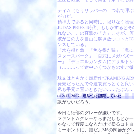
ティム（もうリッパーの二つ名で呼ぶ
が力だ。
精神力であると同時に、限りなく物理
JUDAS PRIEST時代、もしかす
れない、この直撃の「力」こそが、何
彼がこの力を自由に解き放つコトとIC
ンスしている。
「水を得た魚」「魚を得た猫」「鬼に
スタースパーク」「百式にメガバズーカ
ー」「デュエルガンダムにアサルトシ
（………って途中いくつかものすご微
駄文はともかく最新作“FRAMING ARMAGED
発売だったんで今速攻買っとくと良い
私も手元に置いときたい……たぶん…
□12/17, 2007 : 違法性は認識していた
訳がないだろう。
今日も細部のグレーが嫌いです。
ファントムグレーならまだしもとか一
かなって程度になるだけで塗るコト自
もーホントに、誰だよMSの関節がグ