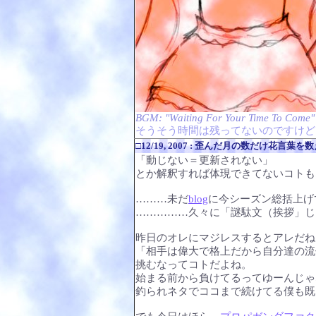
BGM: "Waiting For Your Time To Com
そうそう時間は残ってないのですけど
□12/19, 2007 : 歪んだ月の数だけ花言葉を
「動じない＝更新されない」
とか解釈すれば体現できてないコトもな
………未だ
blog
に今シーズン総括上げ
……………久々に「謎駄文（挨拶」じ
昨日のオレにマジレスするとアレだね
「相手は偉大で格上だから自分達の流
挑むなってコトだよね。
始まる前から負けてるってゆーんじゃ
釣られネタでココまで続けてる僕も既