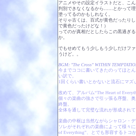
アニメやその設定イラストだと、こん
判別できなくなるから……とかって理
塗ってるのかもしれなく。
そりゃ古くは、百式が黄色だったりし
で黄色だったけどな！）
ってのが真相だとしたらこの黒過ぎる
か。
でもせめてもう少しもう少しだけファ
うけど。。
BGM: "The Cross" WITHIN TEMPTATI
今までココに書いてきたのってほとん
い訳で。
1回くらい書いとかないと流石にマズ
改めて、アルバム“The Heart of Eve
個々の楽曲の強さで引ッ張る序盤、奥
終盤。
全体を通して完璧な流れが形成されて
楽曲の中枢は当然ながらシャロン・デ
ソレがそれぞれの楽曲によって様々に表現
of Everything”、とでも形容するトコ