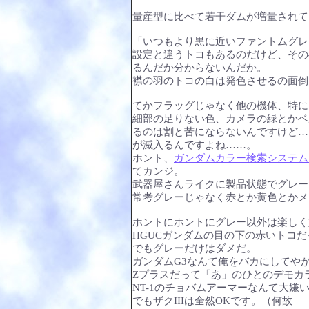
量産型に比べて若干ダムが増量されて
「いつもより黒に近いファントムグレ
設定と違うトコもあるのだけど、その
るんだか分からないんだか。
襟の羽のトコの白は発色させるの面倒
てかフラッグじゃなく他の機体、特に
細部の足りない色、カメラの緑とかベ
るのは割と苦にならないんですけど…
が滅入るんですよね……。
ホント、
ガンダムカラー検索システム
てカンジ。
武器屋さんライクに製品状態でグレー
常考グレーじゃなく赤とか黄色とかメ
ホントにホントにグレー以外は楽しく
HGUCガンダムの目の下の赤いトコ
でもグレーだけはダメだ。
ガンダムG3なんて俺をバカにしてや
Ζプラスだって「あ」のひとのデモカ
NT-1のチョバムアーマーなんて大嫌
でもザクIIIは全然OKです。（何故