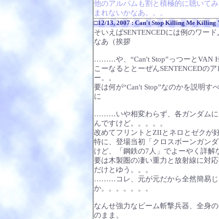
他のアルバムも割と積極的に聴いてみ
まれないかなあ。。。
□12/13, 2007 : Can't Stop Killing Me Killing
そいえばSENTENCEDには例のワ
なあ（挨拶
………や、“Can't Stop”っつーとVA
こーなるととーぜんSENTENCED
ー。。
要は何が“Can't Stop”なのかを
に
………いや相変わらず、各ガンダムに
んですけど。。。。。
改めてフリントとΖIIとネロとゼク
特に、登場当初「クロスボーンガンダム
けど、「鋼鉄の7人」でよーやく詳解
要は木製圏の凄い重力と放射線に対応
だけとゆう。。。
………コレ、元が元だから全然簡易じ
か。。。。。。。
なんせ強力なビーム斬撃兵器、全身の
のまま。