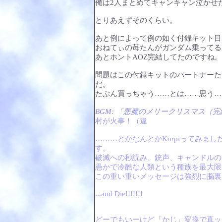
俺は2人まとめてキャンキャン泣かせ
とりあえずそのくらい。
あと例によって例の如く付録キット目
おねてぃの苺たんがガンダム乗ってる
あとホントAOZ完結してたのですね
問題はこの付録キットのパートナーた
だ。
たぶん買っちゃう……とは……思う…
BGM: 「悪魔のメリークリスマス（完結
村が火事！（違
………とかなんとかKorpiってみま
す。
破滅への秒読み、銃声、キャンドルの
愚かで冷酷な人類という種族を最大限
この重い重いメッセージは強烈に脳裏
...and Die!!!!!!!
どーでもいーけど「かじ」変換で真ッ