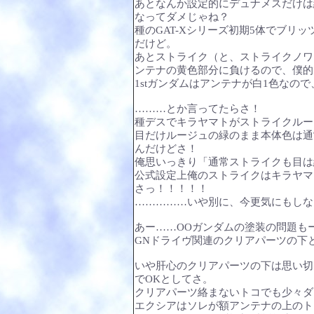
あとなんか設定的にデュナメスだけは
なってダメじゃね？
種のGAT-Xシリーズ初期5体でブリ
だけど。
あとストライク（と、ストライクノワ
ンテナの黄色部分に負けるので、僕的
1stガンダムはアンテナが白1色なの
………とか言ってたらさ！
種デスでキラヤマトがストライクルー
目だけルージュの緑のまま本体色は通
んだけどさ！
俺思いっきり「通常ストライクも目は
公式設定上俺のストライクはキラヤマ
さっ！！！！！
……………いや別に、今更気にもしな
あー……OOガンダムの塗装の問題も
GNドライヴ関連のクリアパーツの下
いや肝心のクリアパーツの下は思い切
でOKとしてさ。
クリアパーツ絡まないトコでも少々ダ
エクシアはソレが額アンテナの上のト