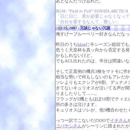
あとなんだっけ忘れた。
BGM: "Paid in Full" SONATA ARCTICA
「日に日に、君が必要じゃなくなって
「自分を愛するなんて、難しい」
□12/25, 2007 : 冗談じゃない冗談
俺すげーブルーベリー好きなんだなっ
昨日のうち
blog
に今シーズン総括でも
危うく天皇杯を真ッ向から否定する発
かもしれないけど。
でもACL出れたのは、半分は間違い
そして正直例の機兵3種をマトモに作
相当な勢いで何もしないのもアレだか
ソレよりもエクシアが8割、デュナメ
きてないキュリオスが泣いてる声が聞
りましたりして……。
フラッグが2機ともほぼ10割でティ
所の多さは泣けます。
キュリオスはソレが、他3機合わせた
っつー訳でこないだのOOで
イチさん
コバヤシさん
がシーリンに踏まれたが