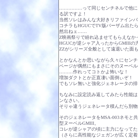
……………って同じセンチネルで他にも
る訳ですよ！
当然ソレはみんな大好きリファインバ
コチラもHGUCでTV版バーザム出
然出ねェ……
Ζ映画祭りで紛れ込ませてもらえなか
HGUCが逆シャア入ったからGMII
ΖΖがシリーズ全般として遠退いた面
とかなんとか思いながら久々にセンチ
ページが偶然にもまさにそのヌーベルG
………作れってコトかよ怖いな！
増加ダクトとか正直凄い面倒ぃぞ！
でもソレ無いと強化ジェネレータの排
ちなみに設定読み返してみたら性能は
ンなさい。
そりゃ違うジェネレータ積んだら別物
そのジェネレータをMSA-003ネモ
型ヌーベルGMIII。
コレが逆シャアの頃に主力になってた
（さらに高性能なジェガンが広く定着