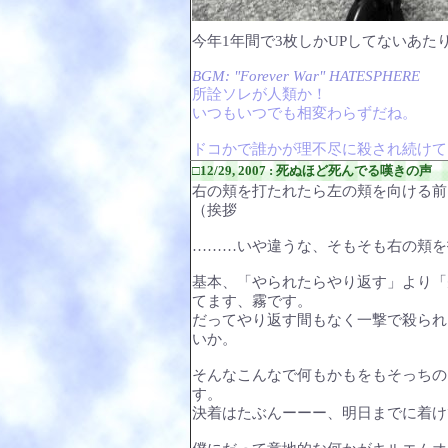
今年1年間で3枚しかUPしてないあ
BGM: "Forever War" HATESPHERE
所詮ソレが人類か！
いつもいつでも相変わらずだね。
ドコかで誰かが理不尽に殺され続けて
□12/29, 2007 : 死ぬほど死んでる嘆きの声
右の頬を打たれたら左の頬を向ける前
（挨拶
………いや違うな、そもそも右の頬を
基本、「やられたらやり返す」より「
てます、霧です。
だってやり返す間もなく一撃で殺られ
いか。
そんなこんなで何もかもをもそっちの
す。
決着はたぶんーーー、明日までに着け