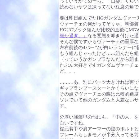
っていうかてめーら、「山葵」くらい
読めないヤツは凍ってない豆腐の角で
要は昨日組んでたHGガンダムヴァー
ヴァーチェの何がってそりゃ、脚部装
HGUCゾック組んだ比較的直後にMG
細か過ぎ。」
なる悪態を叩き付けた過
そんな僕ですからヴァーチェの重厚な
左右前後の4パーツが白いランナーに
もう組んじゃったけど……組んだら組
（っていうかガンプラなんだから組ま
たぶん大好きですガンダムヴァーチェ
ど。。。
………あ、別にパーツ大きければ何で
ギャプランブースターとかくらいにな
その点でヴァーチェの脛は比較的適度
ソレでいて他のガンダムと大差ないサ
す。
分厚い脛装甲の他にも、「中の人」を
白いですね。
襟元装甲や肩アーマーの謎のボルトと
フレームらしきモノが半分入ってる前