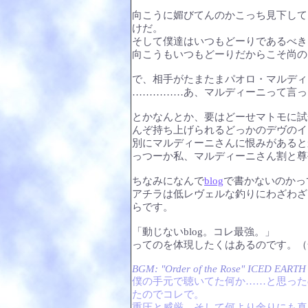
向こうに媚びてんのかこっち見下して
けだ。
そして僕達はいつもどーりであるべき
向こうもいつもどーりだからこそ尚の
で、相手がたまたまパオロ・マルディ
……………あ、マルディーニって言っ
とかなんとか、要はどーせマトモに試
んぞ持ち上げられるどっかのデヴのイ
別にマルディーニさんに恨みがあると
っつーか私、マルディーニさん割と尊
ちなみになんで
blog
で書かないのかっ
アチラは低レヴェルな釣りにわざわざ
らです。
「動じないblog。コレ最強。」
ってのを体現したくはあるのです。（
BGM: "Order of the Rose" ICED EARTH
僕の手元で聴いてた何か……と思った
たのでコレで。
重圧と威厳、そして何より余りにも真