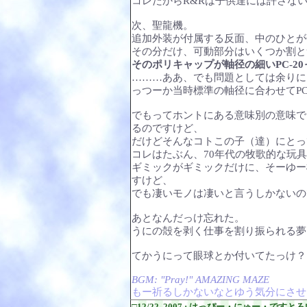
コレだからR&Rは子供達には許さな
次、聖龍機。
追加外装が付属する反面、中のひとが
その分だけ、可動部分はいくつか割と
そのポリキャップが軸径の細いPC-2
………ああ、でも問題としては余りに
っつーか当時標準の軸径に合わせてPC
でもってホントにある意味別の意味で「
るのですけど、
だけどそんなコトこの子（達）にとっ
コレはたぶん、70年代の牧歌的な玩
ギミックがギミックだけに、そーゆー
すけど、
でも凄いモノは凄いと言うしかないの
あとなんだっけ忘れた。
うにの殻を剥く仕事を割り振られる夢
てかうにって眼球とか付いてたっけ？
BGM: "Pray!" AMAZING MAZE
もー祈るしかないなとゆう気分にさせ
□12/22, 2007 : はっぴー・にゅー・です